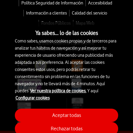
Política Seguridad de Información
Accesibilidad
Información a clientes
Calidad del servicio
Fondos Públicos
Mapa Web
Ya sabes... lo de las cookies
Como sabes, usamos cookies propias y de terceros para
© 2026 Vodafone España S.A.U.
analizar tus hábitos de navegación y así mejorar tu
Avda. América 115, 28042 Madrid
experiencia de usuario ofreciendo una publicidad más
adaptada a tus preferencia. Al aceptar las cookies
consientes estos usos, pero podrás retirar tu
consentimiento sin problema en las funciones de tu
navegador y no te llevará más de 4 minutos. Aquí
puedes
Ver nuestra política de cookies.
Y aquí
Configurar cookies
Aceptar todas
Rechazar todas