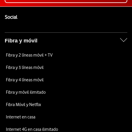
Pie de página de Vodafone
Enlaces a las redes sociales de Vodafone
Social
Fibra y móvil
Fibra y 2 líneas móvil + TV
Fibra y 3 líneas móvil
Fibra y 4 líneas móvil
Fibra y móvil ilimitado
Fibra Móvil y Netflix
Internet en casa
Internet 4G en casa ilimitado