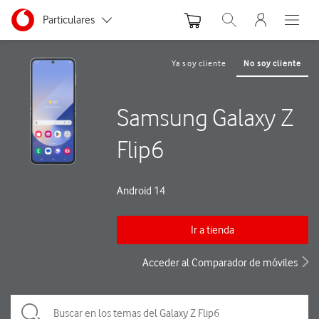
Menu nave
Ir a la pagina principal de vodafone.es
Menu navegación Segmento
Particulares
Abrir buscador. Abre
Abre e
Autónomos
Ya soy cliente
No soy cliente
Pymes
Samsung Galaxy Z
Grandes empresas
y AA.PP.
Flip6
Android 14
Ir a tienda
Acceder al Comparador de móviles