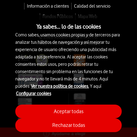
Información a clientes
Calidad del servicio
Fondos Públicos
Mapa Web
Ya sabes... lo de las cookies
Como sabes, usamos cookies propias y de terceros para
© 2026 Vodafone España S.A.U.
analizar tus hábitos de navegación y así mejorar tu
Avda. América 115, 28042 Madrid
experiencia de usuario ofreciendo una publicidad más
adaptada a tus preferencia. Al aceptar las cookies
consientes estos usos, pero podrás retirar tu
consentimiento sin problema en las funciones de tu
navegador y no te llevará más de 4 minutos. Aquí
puedes
Ver nuestra política de cookies.
Y aquí
Configurar cookies
Aceptar todas
Rechazar todas
Ayúdame a elegir