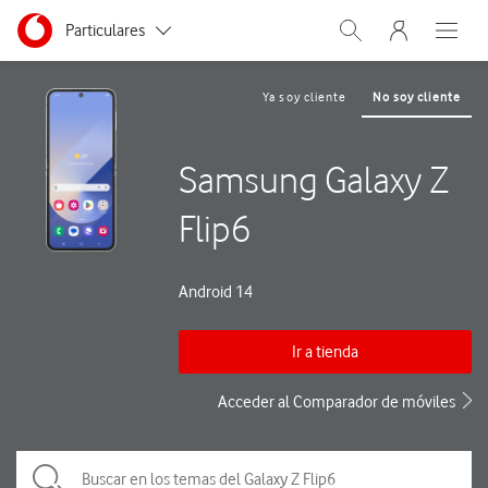
Menu nave
Ir a la pagina principal de vodafone.es
Menu navegación Segmento
Particulares
Abrir buscador. Abre
Abre e
Autónomos
Ya soy cliente
No soy cliente
Pymes
Samsung Galaxy Z
Grandes empresas
y AA.PP.
Flip6
Android 14
Ir a tienda
Acceder al Comparador de móviles