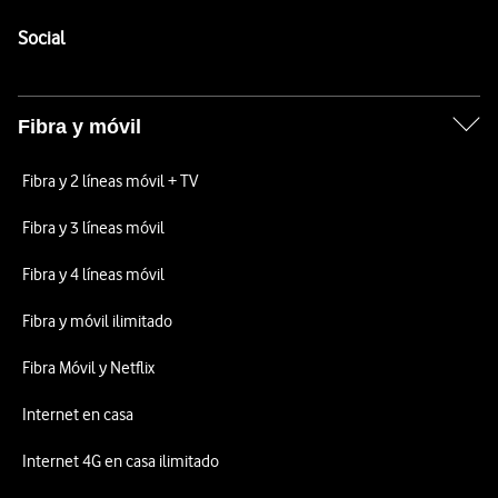
Pie de página de Vodafone
Enlaces a las redes sociales de Vodafone
Social
Fibra y móvil
Fibra y 2 líneas móvil + TV
Fibra y 3 líneas móvil
Fibra y 4 líneas móvil
Fibra y móvil ilimitado
Fibra Móvil y Netflix
Internet en casa
Internet 4G en casa ilimitado