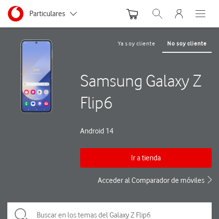
Menu nave
Ir a la pagina principal de vodafone.es
Menu navegación Segmento
Particulares
Abrir buscador. Abre
Abre e
Autónomos
Ya soy cliente
No soy cliente
Pymes
Samsung Galaxy Z
Grandes empresas
y AA.PP.
Flip6
Android 14
Ir a tienda
Acceder al Comparador de móviles