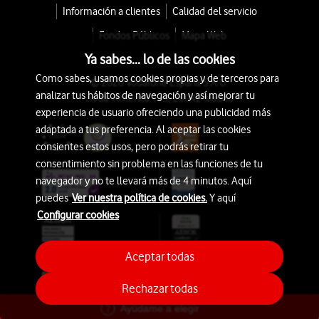
Información a clientes
Calidad del servicio
Fondos Públicos
Mapa Web
Ya sabes... lo de las cookies
Como sabes, usamos cookies propias y de terceros para
© 2026 Vodafone España S.A.U.
analizar tus hábitos de navegación y así mejorar tu
Avda. América 115, 28042 Madrid
experiencia de usuario ofreciendo una publicidad más
adaptada a tus preferencia. Al aceptar las cookies
consientes estos usos, pero podrás retirar tu
consentimiento sin problema en las funciones de tu
navegador y no te llevará más de 4 minutos. Aquí
puedes
Ver nuestra política de cookies.
Y aquí
Configurar cookies
Aceptar todas
Rechazar todas
Ayúdame a elegir