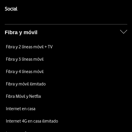
Pie de página de Vodafone
Enlaces a las redes sociales de Vodafone
Social
Fibra y móvil
Fibra y 2 líneas móvil + TV
Fibra y 3 líneas móvil
Fibra y 4 líneas móvil
Fibra y móvil ilimitado
Fibra Móvil y Netflix
Internet en casa
Internet 4G en casa ilimitado