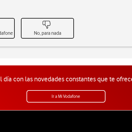
odafone
No, para nada
l día con las novedades constantes que te ofrec
Ir a Mi Vodafone