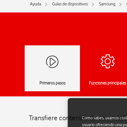
Ayuda
Guías de dispositivos
Samsung
Primeros pasos
Funciones principales
Transfiere contenido de otro telé
Como sabes, usamos cookie
usuario ofreciendo una pu