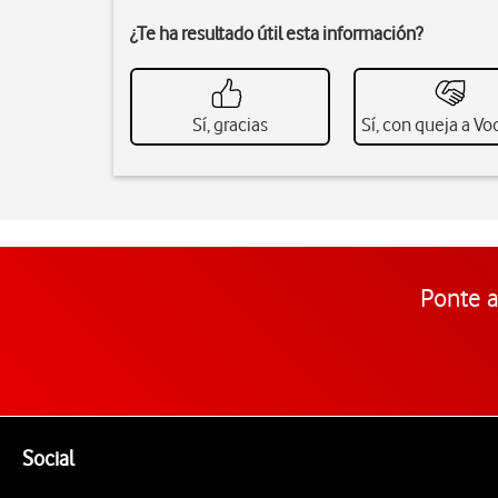
¿Te ha resultado útil esta información?
Sí, gracias
Sí, con queja a V
Ponte a
Pie de página de Vodafone
Enlaces a las redes sociales de Vodafone
Social