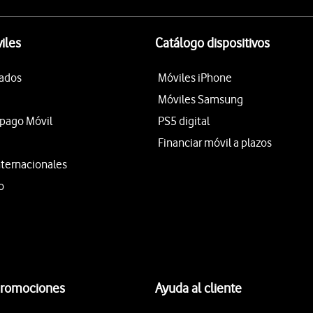
iles
Catálogo dispositivos
tados
Móviles iPhone
Móviles Samsung
epago Móvil
PS5 digital
Financiar móvil a plazos
nternacionales
o
promociones
Ayuda al cliente