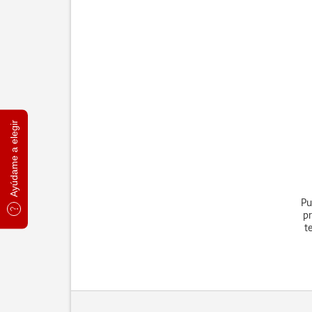
Ayúdame a elegir
Pu
pr
t