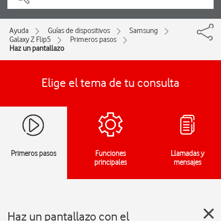
Ayuda
Guías de dispositivos
Samsung
Galaxy Z Flip5
Primeros pasos
Haz un pantallazo
Elige el tema de tu consulta
Primeros pasos
Funciones
Llamadas y
principales
mensajes
Haz un pantallazo con el