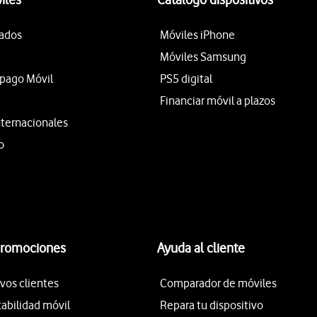
tados
Móviles iPhone
Móviles Samsung
epago Móvil
PS5 digital
Financiar móvil a plazos
nternacionales
o
promociones
Ayuda al cliente
vos clientes
Comparador de móviles
tabilidad móvil
Repara tu dispositivo