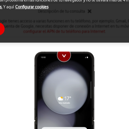
 sin problema en las funciones de tu navegador y no te llevará más de 4
s.
Y aquí
Configurar cookies
Descripción de tu consulta
le tienes acceso a varias funciones en tu teléfono, por ejemplo, Gmail,
a cuenta de Google, necesitas disponer de conexión a Internet en tu móvil
configurar el APN de tu teléfono para Internet
.