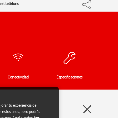
 el teléfono
Conectividad
Especificaciones
jorar tu experiencia de
s estos usos, pero podrás