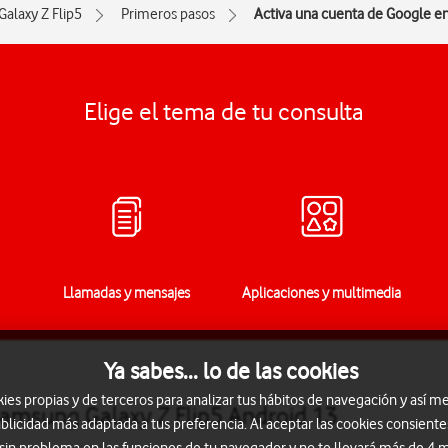
Galaxy Z Flip5
Primeros pasos
Activa una cuenta de Google en
Elige el tema de tu consulta
Llamadas y mensajes
Aplicaciones y multimedia
Ya sabes... lo de las cookies
s propias y de terceros para analizar tus hábitos de navegación y así me
Samsung Galaxy Z Flip5 Android 13
blicidad más adaptada a tus preferencia. Al aceptar las cookies consiente