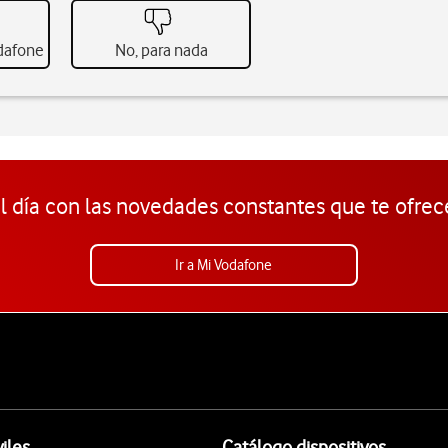
odafone
No, para nada
l día con las novedades constantes que te ofrec
Ir a Mi Vodafone
iles
Catálogo dispositivos