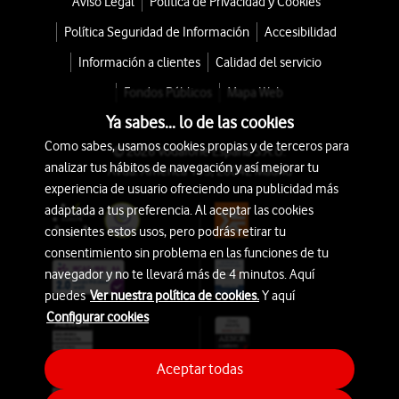
Aviso Legal
Política de Privacidad y Cookies
Política Seguridad de Información
Accesibilidad
Información a clientes
Calidad del servicio
Fondos Públicos
Mapa Web
Ya sabes... lo de las cookies
Como sabes, usamos cookies propias y de terceros para
© 2026 Vodafone España S.A.U.
analizar tus hábitos de navegación y así mejorar tu
Avda. América 115, 28042 Madrid
experiencia de usuario ofreciendo una publicidad más
adaptada a tus preferencia. Al aceptar las cookies
consientes estos usos, pero podrás retirar tu
consentimiento sin problema en las funciones de tu
navegador y no te llevará más de 4 minutos. Aquí
puedes
Ver nuestra política de cookies.
Y aquí
Configurar cookies
Aceptar todas