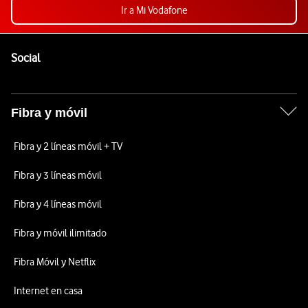
Ir a Mi Vodafone
Pie de página de Vodafone
Enlaces a las redes sociales de Vodafone
Social
Fibra y móvil
Fibra y 2 líneas móvil + TV
Fibra y 3 líneas móvil
Fibra y 4 líneas móvil
Fibra y móvil ilimitado
Fibra Móvil y Netflix
Internet en casa