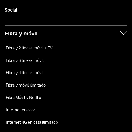
Pie de página de Vodafone
Enlaces a las redes sociales de Vodafone
Social
Fibra y móvil
Fibra y 2 líneas móvil + TV
Fibra y 3 líneas móvil
Fibra y 4 líneas móvil
Fibra y móvil ilimitado
Fibra Móvil y Netflix
Internet en casa
Internet 4G en casa ilimitado