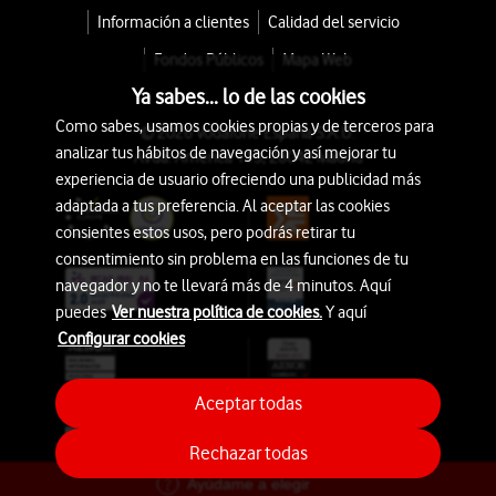
Información a clientes
Calidad del servicio
Fondos Públicos
Mapa Web
Ya sabes... lo de las cookies
Como sabes, usamos cookies propias y de terceros para
© 2026 Vodafone España S.A.U.
analizar tus hábitos de navegación y así mejorar tu
Avda. América 115, 28042 Madrid
experiencia de usuario ofreciendo una publicidad más
adaptada a tus preferencia. Al aceptar las cookies
consientes estos usos, pero podrás retirar tu
consentimiento sin problema en las funciones de tu
navegador y no te llevará más de 4 minutos. Aquí
puedes
Ver nuestra política de cookies.
Y aquí
Configurar cookies
Aceptar todas
Rechazar todas
Ayúdame a elegir