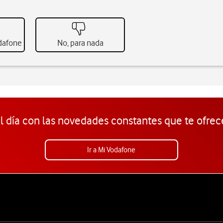
odafone
No, para nada
l día con las novedades constantes que te ofrec
Ir a Mi Vodafone