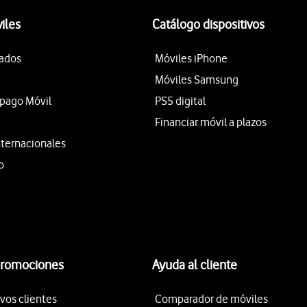
iles
Catálogo dispositivos
tados
Móviles iPhone
Móviles Samsung
epago Móvil
PS5 digital
Financiar móvil a plazos
nternacionales
o
promociones
Ayuda al cliente
vos clientes
Comparador de móviles