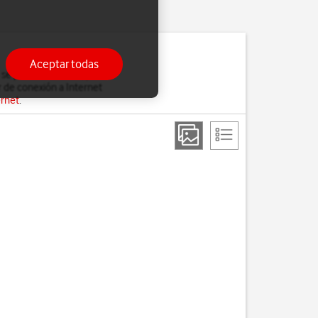
Aceptar todas
 se pierdan cuando, por
 de conexión a Internet
ernet
.