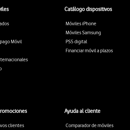
iles
Catálogo dispositivos
tados
Móviles iPhone
Móviles Samsung
epago Móvil
PS5 digital
Financiar móvil a plazos
nternacionales
o
promociones
Ayuda al cliente
vos clientes
Comparador de móviles