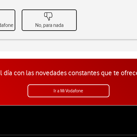
odafone
No, para nada
l día con las novedades constantes que te ofrec
Ir a Mi Vodafone