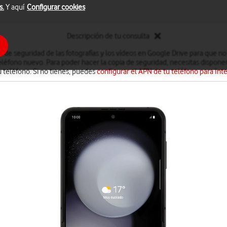
s.
Y aquí
Configurar cookies
Descripción de tu consulta
 de seguridad de las fotografías y los vídeos en Google Drive para que no
léfono nuevo. Para poder hacer la copia de seguridad, necesitas disponer
u teléfono. Si no tienes, puedes
configurar el APN de tu teléfono para Int