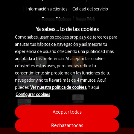
Información a clientes
Calidad del servicio
Fondos Públicos
Mapa Web
Ya sabes... lo de las cookies
Como sabes, usamos cookies propias y de terceros para
© 2026 Vodafone España S.A.U.
analizar tus hábitos de navegación y así mejorar tu
Avda. América 115, 28042 Madrid
experiencia de usuario ofreciendo una publicidad más
adaptada a tus preferencia. Al aceptar las cookies
consientes estos usos, pero podrás retirar tu
consentimiento sin problema en las funciones de tu
navegador y no te llevará más de 4 minutos. Aquí
puedes
Ver nuestra política de cookies.
Y aquí
Configurar cookies
Aceptar todas
Rechazar todas
Ayúdame a elegir