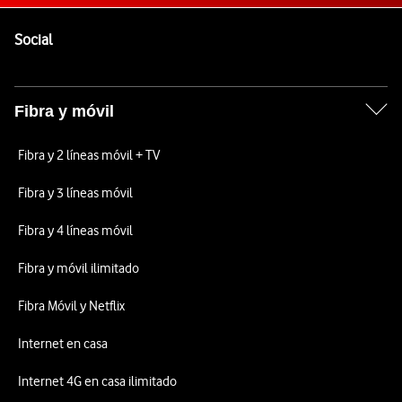
Pie de página de Vodafone
Enlaces a las redes sociales de Vodafone
Social
Fibra y móvil
Fibra y 2 líneas móvil + TV
Fibra y 3 líneas móvil
Fibra y 4 líneas móvil
Fibra y móvil ilimitado
Fibra Móvil y Netflix
Internet en casa
Internet 4G en casa ilimitado