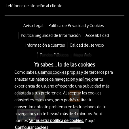
Teléfonos de atención al cliente
Aviso Legal
Política de Privacidad y Cookies
Política Seguridad de Información
Accesibilidad
Información a clientes
Calidad del servicio
Fondos Públicos
Mapa Web
Ya sabes... lo de las cookies
Como sabes, usamos cookies propias y de terceros para
© 2026 Vodafone España S.A.U.
analizar tus hábitos de navegación y así mejorar tu
Avda. América 115, 28042 Madrid
experiencia de usuario ofreciendo una publicidad más
adaptada a tus preferencia. Al aceptar las cookies
consientes estos usos, pero podrás retirar tu
consentimiento sin problema en las funciones de tu
navegador y no te llevará más de 4 minutos. Aquí
puedes
Ver nuestra política de cookies.
Y aquí
Configurar cookies