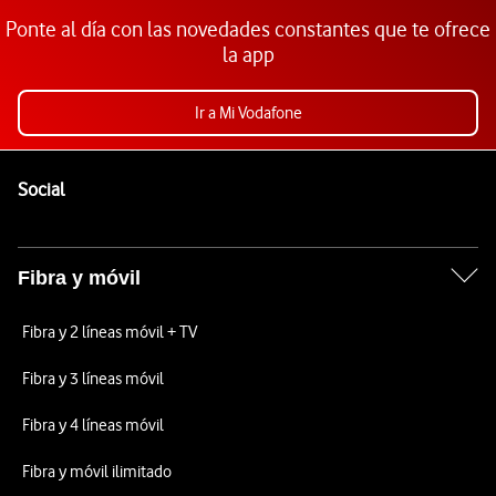
Ponte al día con las novedades constantes que te ofrece
la app
Ir a Mi Vodafone
Pie de página de Vodafone
Enlaces a las redes sociales de Vodafone
Social
Fibra y móvil
Fibra y 2 líneas móvil + TV
Fibra y 3 líneas móvil
Fibra y 4 líneas móvil
Fibra y móvil ilimitado