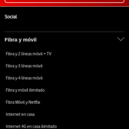
Pie de página de Vodafone
Enlaces a las redes sociales de Vodafone
Social
Fibra y móvil
Fibra y 2 líneas móvil + TV
Fibra y 3 líneas móvil
Fibra y 4 líneas móvil
Fibra y móvil ilimitado
Fibra Móvil y Netflix
Internet en casa
Internet 4G en casa ilimitado