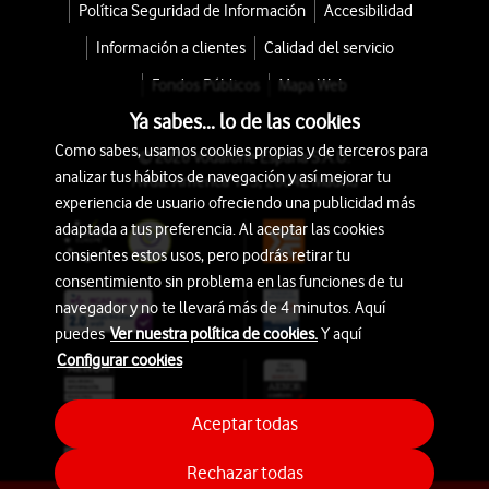
Política Seguridad de Información
Accesibilidad
Información a clientes
Calidad del servicio
Fondos Públicos
Mapa Web
Ya sabes... lo de las cookies
Como sabes, usamos cookies propias y de terceros para
© 2026 Vodafone España S.A.U.
analizar tus hábitos de navegación y así mejorar tu
Avda. América 115, 28042 Madrid
experiencia de usuario ofreciendo una publicidad más
adaptada a tus preferencia. Al aceptar las cookies
consientes estos usos, pero podrás retirar tu
consentimiento sin problema en las funciones de tu
navegador y no te llevará más de 4 minutos. Aquí
puedes
Ver nuestra política de cookies.
Y aquí
Configurar cookies
Aceptar todas
Rechazar todas