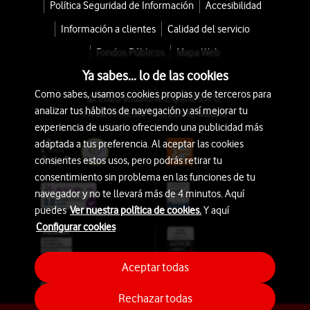
Política Seguridad de Información
Accesibilidad
Información a clientes
Calidad del servicio
Fondos Públicos
Mapa Web
Ya sabes... lo de las cookies
Como sabes, usamos cookies propias y de terceros para
© 2026 Vodafone España S.A.U.
analizar tus hábitos de navegación y así mejorar tu
Avda. América 115, 28042 Madrid
experiencia de usuario ofreciendo una publicidad más
adaptada a tus preferencia. Al aceptar las cookies
consientes estos usos, pero podrás retirar tu
consentimiento sin problema en las funciones de tu
navegador y no te llevará más de 4 minutos. Aquí
puedes
Ver nuestra política de cookies.
Y aquí
Configurar cookies
Aceptar todas
Rechazar todas