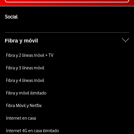
Pie de página de Vodafone
Enlaces a las redes sociales de Vodafone
Social
Fibra y móvil
Fibra y 2 líneas móvil + TV
Fibra y 3 líneas móvil
Fibra y 4 líneas móvil
Fibra y móvil ilimitado
Fibra Móvil y Netflix
Internet en casa
Internet 4G en casa ilimitado