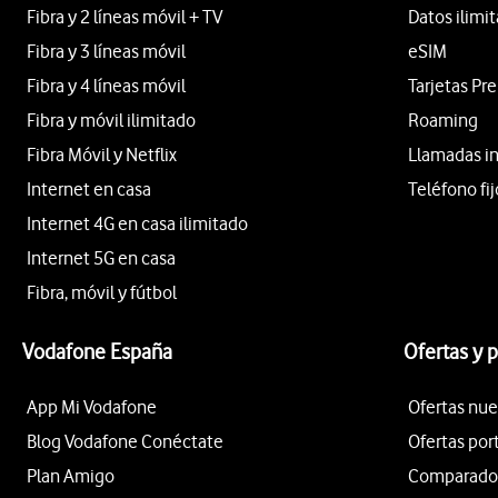
Fibra y 2 líneas móvil + TV
Datos ilimi
Fibra y 3 líneas móvil
eSIM
Fibra y 4 líneas móvil
Tarjetas Pr
Fibra y móvil ilimitado
Roaming
Fibra Móvil y Netflix
Llamadas i
Internet en casa
Teléfono fij
Internet 4G en casa ilimitado
Internet 5G en casa
Fibra, móvil y fútbol
Vodafone España
Ofertas y 
App Mi Vodafone
Ofertas nue
Blog Vodafone Conéctate
Ofertas por
Plan Amigo
Comparador 