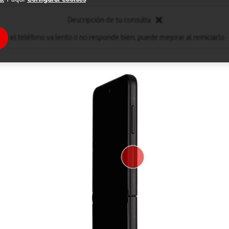
Descripción de tu consulta
Si el teléfono va lento o no responde bien, puede mejorar al reiniciarlo.