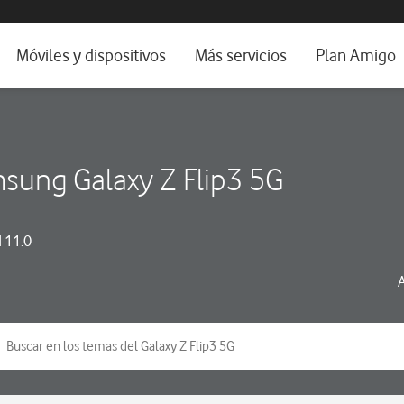
da e idioma
Móviles y dispositivos
Más servicios
Plan Amigo
fone TV
Móviles
Alianza Vodafone e Iberdrola
il 5G
Imagen y Sonido
Servicios avanzados
sung Galaxy Z Flip3 5G
tura
Ver todos
dencias
 11.0