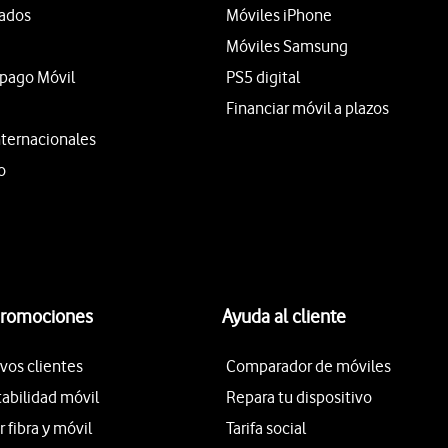
tados
Móviles iPhone
Móviles Samsung
epago Móvil
PS5 digital
Financiar móvil a plazos
nternacionales
o
promociones
Ayuda al cliente
vos clientes
Comparador de móviles
tabilidad móvil
Repara tu dispositivo
fibra y móvil
Tarifa social