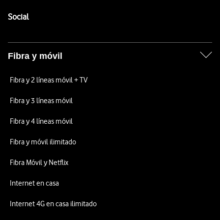
Pie de página de Vodafone
Enlaces a las redes sociales de Vodafone
Social
Fibra y móvil
Fibra y 2 líneas móvil + TV
Fibra y 3 líneas móvil
Fibra y 4 líneas móvil
Fibra y móvil ilimitado
Fibra Móvil y Netflix
Internet en casa
Internet 4G en casa ilimitado