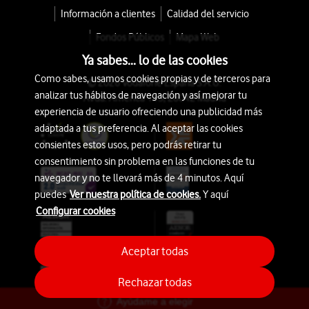
Información a clientes
Calidad del servicio
Fondos Públicos
Mapa Web
Ya sabes... lo de las cookies
Como sabes, usamos cookies propias y de terceros para
© 2026 Vodafone España S.A.U.
analizar tus hábitos de navegación y así mejorar tu
Avda. América 115, 28042 Madrid
experiencia de usuario ofreciendo una publicidad más
adaptada a tus preferencia. Al aceptar las cookies
consientes estos usos, pero podrás retirar tu
consentimiento sin problema en las funciones de tu
navegador y no te llevará más de 4 minutos. Aquí
puedes
Ver nuestra política de cookies.
Y aquí
Configurar cookies
Aceptar todas
Rechazar todas
Ayúdame a elegir