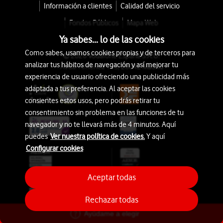
Información a clientes
Calidad del servicio
Fondos Públicos
Mapa Web
Ya sabes... lo de las cookies
Como sabes, usamos cookies propias y de terceros para
© 2026 Vodafone España S.A.U.
analizar tus hábitos de navegación y así mejorar tu
Avda. América 115, 28042 Madrid
experiencia de usuario ofreciendo una publicidad más
adaptada a tus preferencia. Al aceptar las cookies
consientes estos usos, pero podrás retirar tu
consentimiento sin problema en las funciones de tu
navegador y no te llevará más de 4 minutos. Aquí
puedes
Ver nuestra política de cookies.
Y aquí
Configurar cookies
Aceptar todas
Rechazar todas
Ayúdame a elegir