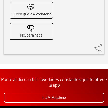
Sí, con queja a Vodafone
No, para nada
Ponte al día con las novedades constantes que te ofrece
la app
Ir a Mi Vodafone
Pie de página de Vodafone