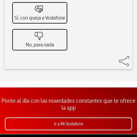
Sí, con queja a Vodafone
No, para nada
Ponte al día con las novedades constantes que te ofrece
la app
Ir a Mi Vodafone
Pie de página de Vodafone