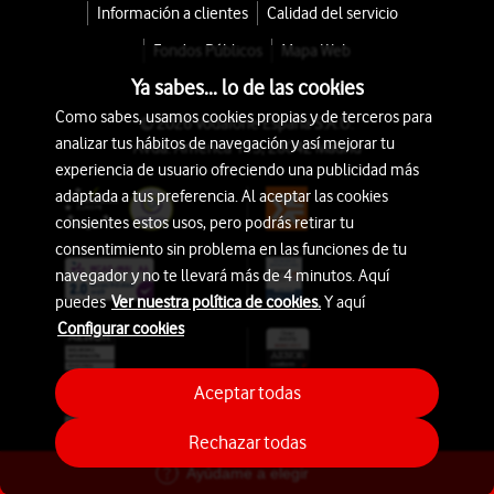
Información a clientes
Calidad del servicio
Fondos Públicos
Mapa Web
Ya sabes... lo de las cookies
Como sabes, usamos cookies propias y de terceros para
© 2026 Vodafone España S.A.U.
analizar tus hábitos de navegación y así mejorar tu
Avda. América 115, 28042 Madrid
experiencia de usuario ofreciendo una publicidad más
adaptada a tus preferencia. Al aceptar las cookies
consientes estos usos, pero podrás retirar tu
consentimiento sin problema en las funciones de tu
navegador y no te llevará más de 4 minutos. Aquí
puedes
Ver nuestra política de cookies.
Y aquí
Configurar cookies
Aceptar todas
Rechazar todas
Ayúdame a elegir