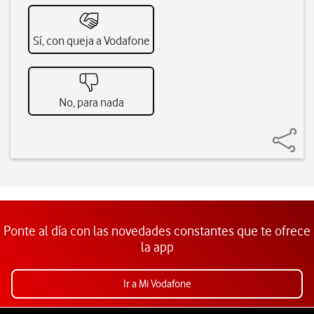
Sí, con queja a Vodafone
No, para nada
Ponte al día con las novedades constantes que te ofrece
la app
Ir a Mi Vodafone
Pie de página de Vodafone