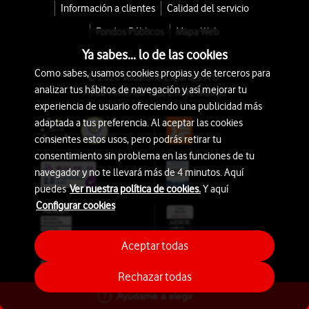
Información a clientes
Calidad del servicio
Fondos Públicos
Mapa Web
Ya sabes... lo de las cookies
Como sabes, usamos cookies propias y de terceros para
© 2026 Vodafone España S.A.U.
analizar tus hábitos de navegación y así mejorar tu
Avda. América 115, 28042 Madrid
experiencia de usuario ofreciendo una publicidad más
adaptada a tus preferencia. Al aceptar las cookies
consientes estos usos, pero podrás retirar tu
consentimiento sin problema en las funciones de tu
navegador y no te llevará más de 4 minutos. Aquí
puedes
Ver nuestra política de cookies.
Y aquí
Configurar cookies
Aceptar todas
Rechazar todas
Ayúdame a elegir