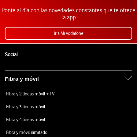
Ponte al día con las novedades constantes que te ofrece
la app
Ir a Mi Vodafone
Pie de página de Vodafone
Enlaces a las redes sociales de Vodafone
Social
Fibra y móvil
Fibra y 2 líneas móvil + TV
Fibra y 3 líneas móvil
Fibra y 4 líneas móvil
Fibra y móvil ilimitado