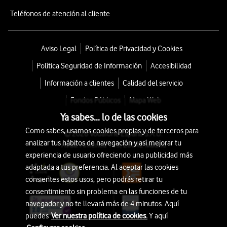
Teléfonos de atención al cliente
Aviso Legal
Política de Privacidad y Cookies
Política Seguridad de Información
Accesibilidad
Información a clientes
Calidad del servicio
Fondos Públicos
Mapa Web
Ya sabes... lo de las cookies
Como sabes, usamos cookies propias y de terceros para
© 2026 Vodafone España S.A.U.
analizar tus hábitos de navegación y así mejorar tu
Avda. América 115, 28042 Madrid
experiencia de usuario ofreciendo una publicidad más
adaptada a tus preferencia. Al aceptar las cookies
consientes estos usos, pero podrás retirar tu
consentimiento sin problema en las funciones de tu
navegador y no te llevará más de 4 minutos. Aquí
puedes
Ver nuestra política de cookies.
Y aquí