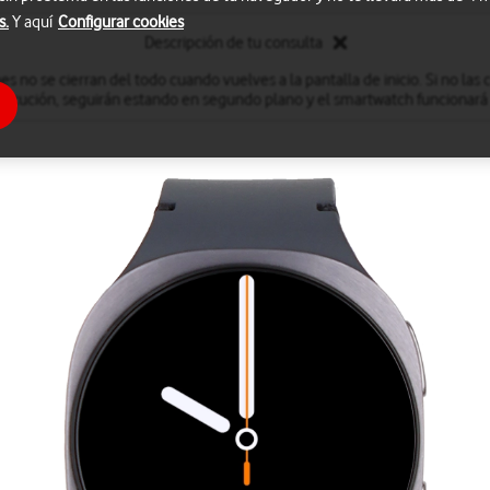
s.
Y aquí
Configurar cookies
Descripción de tu consulta
s no se cierran del todo cuando vuelves a la pantalla de inicio. Si no las ci
ejecución, seguirán estando en segundo plano y el smartwatch funcionar