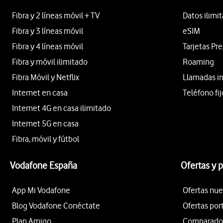
Fibra y 2 líneas móvil + TV
Datos ilimi
Fibra y 3 líneas móvil
eSIM
Fibra y 4 líneas móvil
Tarjetas Pr
Fibra y móvil ilimitado
Roaming
Fibra Móvil y Netflix
Llamadas i
Internet en casa
Teléfono fij
Internet 4G en casa ilimitado
Internet 5G en casa
Fibra, móvil y fútbol
Vodafone España
Ofertas y 
App Mi Vodafone
Ofertas nue
Blog Vodafone Conéctate
Ofertas por
Plan Amigo
Comparador 