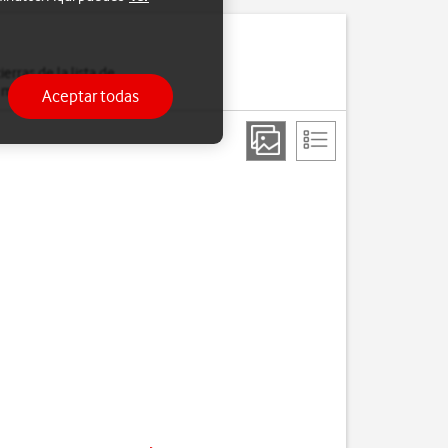
erras de la lista de
á más lentamente.
Aceptar todas