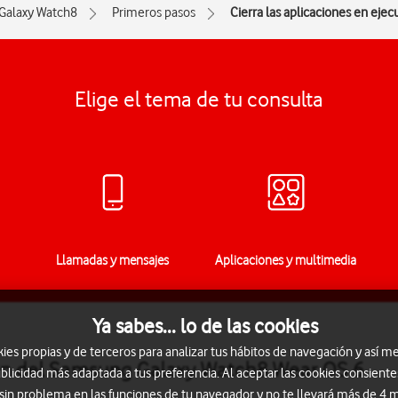
Galaxy Watch8
Primeros pasos
Cierra las aplicaciones en ejec
Elige el tema de tu consulta
Llamadas y mensajes
Aplicaciones y multimedia
Ya sabes... lo de las cookies
s propias y de terceros para analizar tus hábitos de navegación y así me
ción del Samsung Galaxy Watch8 Wear OS 6
blicidad más adaptada a tus preferencia. Al aceptar las cookies consiente
 sin problema en las funciones de tu navegador y no te llevará más de 4