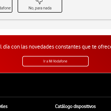
odafone
No, para nada
l día con las novedades constantes que te ofrec
Ir a Mi Vodafone
iles
Catálogo dispositivos