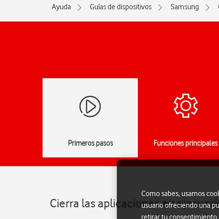
Ayuda
Guías de dispositivos
Samsung
Primeros pasos
Funciones principales
Como sabes, usamos cookie
Cierra las aplicaciones en ejecu
usuario ofreciendo una pu
retirar tu consentimiento