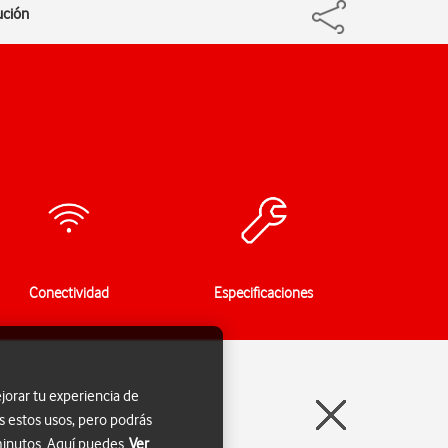
ución
Conectividad
Especificaciones
jorar tu experiencia de
s estos usos, pero podrás
 minutos. Aquí puedes
Ver