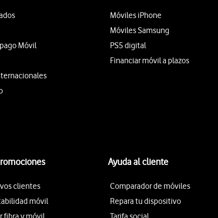
tados
Móviles iPhone
Móviles Samsung
epago Móvil
PS5 digital
Financiar móvil a plazos
nternacionales
o
promociones
Ayuda al cliente
vos clientes
Comparador de móviles
tabilidad móvil
Repara tu dispositivo
fibra y móvil
Tarifa social