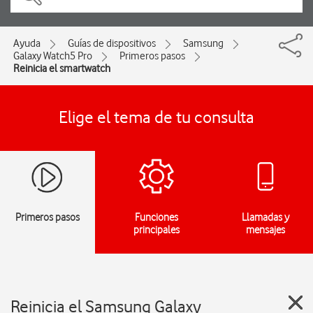
Ayuda
Guías de dispositivos
Samsung
Galaxy Watch5 Pro
Primeros pasos
Reinicia el smartwatch
Elige el tema de tu consulta
Primeros pasos
Funciones
Llamadas y
principales
mensajes
Reinicia el Samsung Galaxy