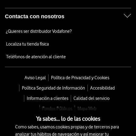
Contacta con nosotros
¿Quieres ser distribuidor Vodafone?
Localiza tu tienda física
Teléfonos de atención al cliente
Aviso Legal
Política de Privacidad y Cookies
Política Seguridad de Información
Accesibilidad
Información a clientes
Calidad del servicio
Fondos Públicos
Mapa Web
Ya sabes... lo de las cookies
Como sabes, usamos cookies propias y de terceros para
© 2026 Vodafone España S.A.U.
analizar tus hábitos de navegación y así mejorar tu
Avda. América 115, 28042 Madrid