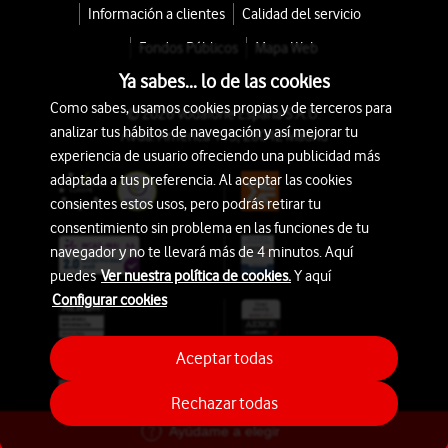
Información a clientes
Calidad del servicio
Fondos Públicos
Mapa Web
Ya sabes... lo de las cookies
Como sabes, usamos cookies propias y de terceros para
© 2026 Vodafone España S.A.U.
analizar tus hábitos de navegación y así mejorar tu
Avda. América 115, 28042 Madrid
experiencia de usuario ofreciendo una publicidad más
adaptada a tus preferencia. Al aceptar las cookies
consientes estos usos, pero podrás retirar tu
consentimiento sin problema en las funciones de tu
navegador y no te llevará más de 4 minutos. Aquí
puedes
Ver nuestra política de cookies.
Y aquí
Configurar cookies
Aceptar todas
Rechazar todas
Ayúdame a elegir