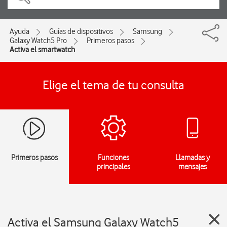
Ayuda
Guías de dispositivos
Samsung
Galaxy Watch5 Pro
Primeros pasos
Activa el smartwatch
Elige el tema de tu consulta
Primeros pasos
Funciones
Llamadas y
principales
mensajes
Activa el Samsung Galaxy Watch5