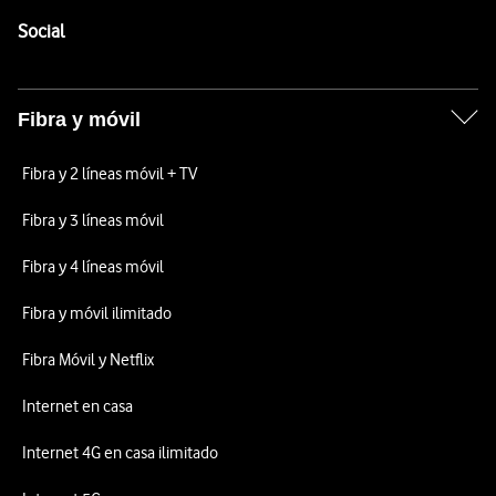
Pie de página de Vodafone
Enlaces a las redes sociales de Vodafone
Social
Fibra y móvil
Fibra y 2 líneas móvil + TV
Fibra y 3 líneas móvil
Fibra y 4 líneas móvil
Fibra y móvil ilimitado
Fibra Móvil y Netflix
Internet en casa
Internet 4G en casa ilimitado