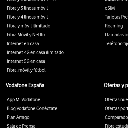
Fibra y 3 líneas móvil
eSIM
Fibra y 4 líneas móvil
Tarjetas Pr
Fibra y móvil ilimitado
Roaming
Fibra Móvil y Netflix
Llamadas i
Internet en casa
Teléfono fij
Internet 4G en casa ilimitado
Internet 5G en casa
Fibra, móvil y fútbol
Vodafone España
Ofertas y 
App Mi Vodafone
Ofertas nue
Blog Vodafone Conéctate
Ofertas por
Plan Amigo
Comparador 
Sala de Prensa
Fibra estud