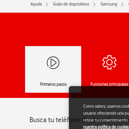
Ayuda
Guías de dispositivos
Samsung
Primeros pasos
Funciones principales
Como sabes, usamos cookie
usuario ofreciendo una pu
Busca tu teléfono desde el Sams
retirar tu consentimiento
nuestra política de cookie