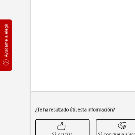
Ayúdame a elegir
¿Te ha resultado útil esta información?
Sí, gracias
Sí, con queja a V