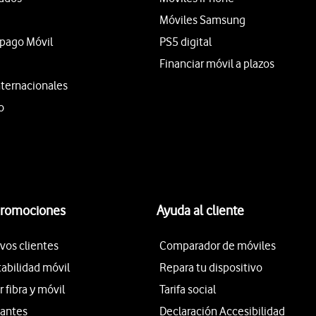
Móviles Samsung
epago Móvil
PS5 digital
Financiar móvil a plazos
nternacionales
o
promociones
Ayuda al cliente
vos clientes
Comparador de móviles
tabilidad móvil
Repara tu dispositivo
fibra y móvil
Tarifa social
iantes
Declaración Accesibilidad