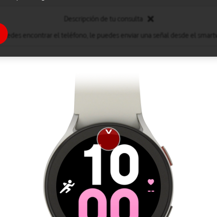
Descripción de tu consulta
 puedes encontrar el teléfono, le puedes enviar una señal desde el smart