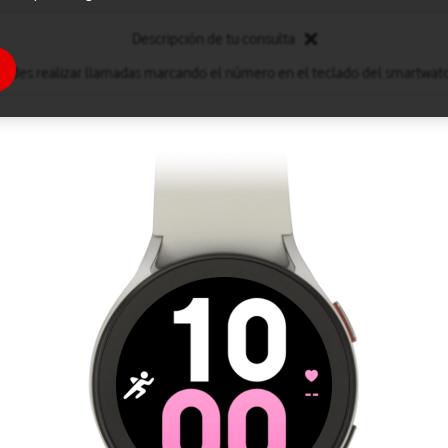
Descripción de tu consulta
edes realizar llamadas marcando el número en el teclado del smartwat