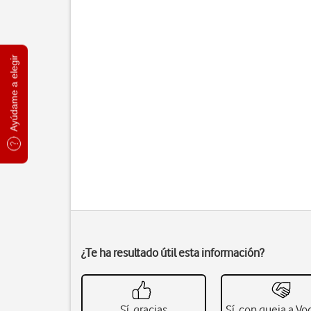
Ayúdame a elegir
¿Te ha resultado útil esta información?
Sí, gracias
Sí, con queja a V