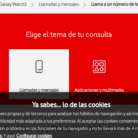
Galaxy Watch5
Llamadas y mensajes
Llama a un número de t
Elige el tema de tu consulta
Llamadas y mensajes
Aplicaciones y multimedia
Ya sabes... lo de las cookies
s propias y de terceros para analizar tus hábitos de navegación y así me
blicidad más adaptada a tus preferencia. Al aceptar las cookies consiente
esde el Samsung Galaxy Watch5 Android Wea
 sin problema en las funciones de tu navegador y no te llevará más de 4
s.
Y aquí
Configurar cookies