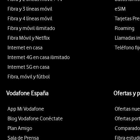
Fibra y 3 líneas móvil
eSIM
Fibra y 4 líneas móvil
Tarjetas Pr
Fibra y móvil ilimitado
Roaming
Fibra Móvil y Netflix
Llamadas i
Internet en casa
Teléfono fij
Internet 4G en casa ilimitado
Internet 5G en casa
Fibra, móvil y fútbol
Vodafone España
Ofertas y 
App Mi Vodafone
Ofertas nue
Blog Vodafone Conéctate
Ofertas por
Plan Amigo
Comparador 
Sala de Prensa
Fibra estud