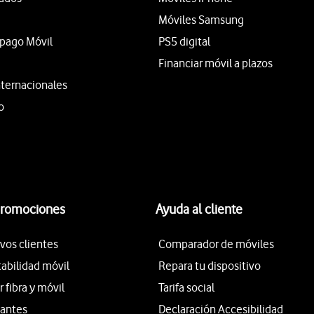
Móviles Samsung
epago Móvil
PS5 digital
Financiar móvil a plazos
nternacionales
o
promociones
Ayuda al cliente
vos clientes
Comparador de móviles
tabilidad móvil
Repara tu dispositivo
fibra y móvil
Tarifa social
iantes
Declaración Accesibilidad