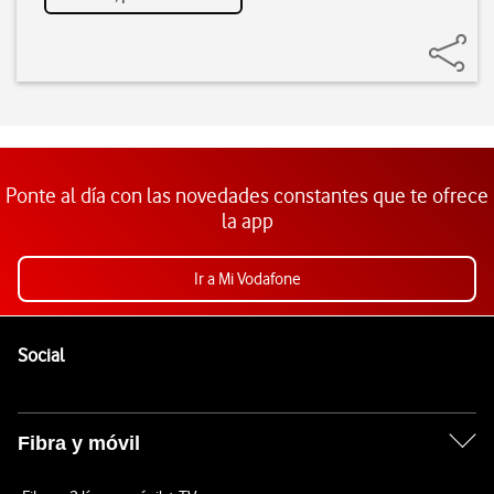
Ponte al día con las novedades constantes que te ofrece
la app
Ir a Mi Vodafone
Pie de página de Vodafone
Enlaces a las redes sociales de Vodafone
Social
Fibra y móvil