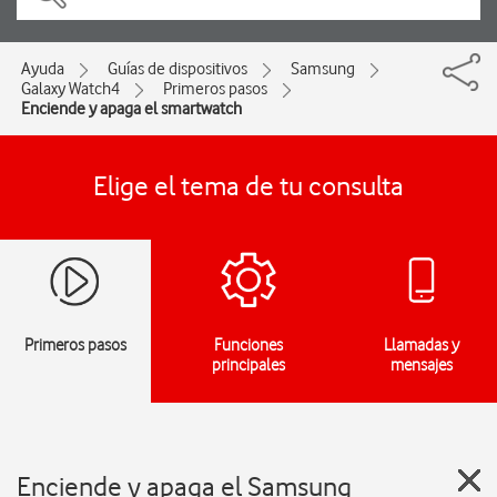
Ayuda
Guías de dispositivos
Samsung
Galaxy Watch4
Primeros pasos
Enciende y apaga el smartwatch
Elige el tema de tu consulta
Primeros pasos
Funciones
Llamadas y
principales
mensajes
Enciende y apaga el Samsung