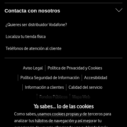
Contacta con nosotros
¿Quieres ser distribuidor Vodafone?
Localiza tu tienda física
Teléfonos de atención al cliente
Aviso Legal
Política de Privacidad y Cookies
Política Seguridad de Información
Accesibilidad
Información a clientes
Calidad del servicio
Fondos Públicos
Mapa Web
Ya sabes... lo de las cookies
Como sabes, usamos cookies propias y de terceros para
© 2026 Vodafone España S.A.U.
analizar tus hábitos de navegación y así mejorar tu
Avda. América 115, 28042 Madrid