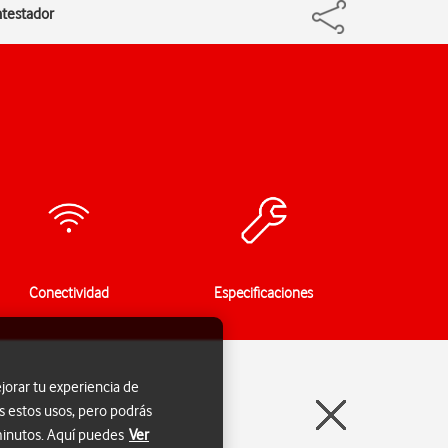
ntestador
Conectividad
Especificaciones
jorar tu experiencia de
s estos usos, pero podrás
 minutos. Aquí puedes
Ver