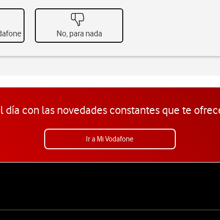
odafone
No, para nada
l día con las novedades constantes que te ofrec
Ir a Mi Vodafone