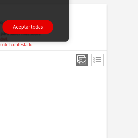
do estés ocupado, solo
Aceptar todas
 para saber más sobre
óvil
.
o del contestador
.