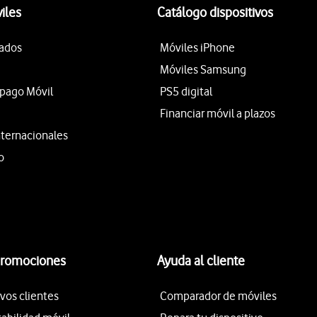
iles
Catálogo dispositivos
tados
Móviles iPhone
Móviles Samsung
epago Móvil
PS5 digital
Financiar móvil a plazos
nternacionales
o
promociones
Ayuda al cliente
vos clientes
Comparador de móviles