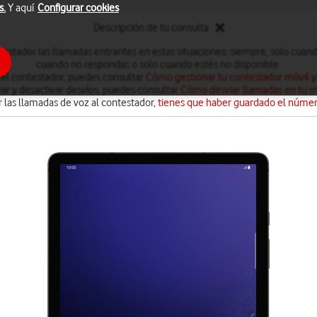
s.
Y aquí
Configurar cookies
Descripción de tu consulta
testador las llamadas entrantes en estas situaciones: siempre, solo cuan
cuando no respondas o solo cuando estés no disponible.
 el contestador, puedes consultar
Cómo gestionar tu contestador móvil
y
var y desactivar desvíos, puedes consultar
Cómo desviar llamadas en tu m
 las llamadas de voz al contestador,
tienes que haber guardado el númer