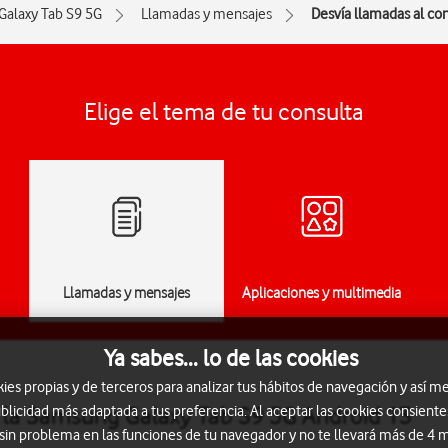
Galaxy Tab S9 5G
Llamadas y mensajes
Desvía llamadas al co
Elige el tema de tu consulta
Llamadas y mensajes
Aplicaciones y multimedia
Ya sabes... lo de las cookies
s propias y de terceros para analizar tus hábitos de navegación y así me
n la Samsung Galaxy Tab S9 5G Android 13
blicidad más adaptada a tus preferencia. Al aceptar las cookies consiente
 sin problema en las funciones de tu navegador y no te llevará más de 4