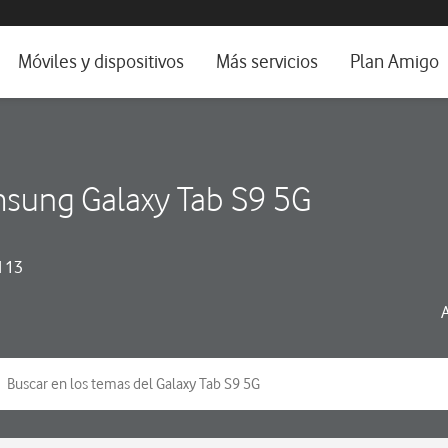
da e idioma
Móviles y dispositivos
Más servicios
Plan Amigo
fone TV
Móviles
Alianza Vodafone e Iberdrola
il 5G
Imagen y Sonido
Servicios avanzados
sung Galaxy Tab S9 5G
tura
Ver todos
dencias
 13