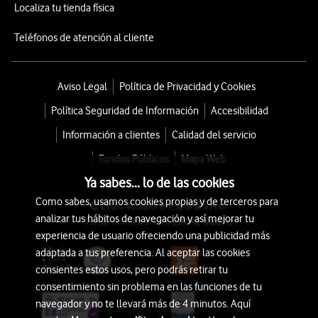
Localiza tu tienda física
Teléfonos de atención al cliente
Aviso Legal
Política de Privacidad y Cookies
Política Seguridad de Información
Accesibilidad
Información a clientes
Calidad del servicio
Fondos Públicos
Mapa Web
Ya sabes... lo de las cookies
Como sabes, usamos cookies propias y de terceros para
© 2026 Vodafone España S.A.U.
analizar tus hábitos de navegación y así mejorar tu
Avda. América 115, 28042 Madrid
experiencia de usuario ofreciendo una publicidad más
adaptada a tus preferencia. Al aceptar las cookies
consientes estos usos, pero podrás retirar tu
consentimiento sin problema en las funciones de tu
navegador y no te llevará más de 4 minutos. Aquí