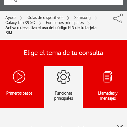
Ayuda
Guías de dispositivos
Samsung
Galaxy Tab S9 5G
Funciones principales
Activa o desactiva el uso del código PIN de tu tarjeta
SIM
Elige el tema de tu consulta
Primeros pasos
Funciones
Llamadas y
principales
mensajes