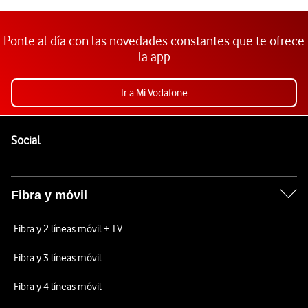
Ponte al día con las novedades constantes que te ofrece
la app
Ir a Mi Vodafone
Pie de página de Vodafone
Enlaces a las redes sociales de Vodafone
Social
Fibra y móvil
Fibra y 2 líneas móvil + TV
Fibra y 3 líneas móvil
Fibra y 4 líneas móvil