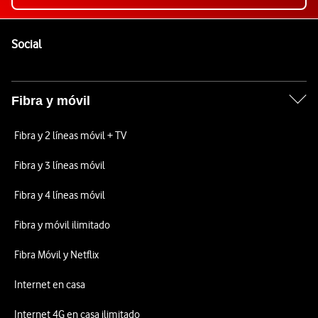
Pie de página de Vodafone
Enlaces a las redes sociales de Vodafone
Social
Fibra y móvil
Fibra y 2 líneas móvil + TV
Fibra y 3 líneas móvil
Fibra y 4 líneas móvil
Fibra y móvil ilimitado
Fibra Móvil y Netflix
Internet en casa
Internet 4G en casa ilimitado