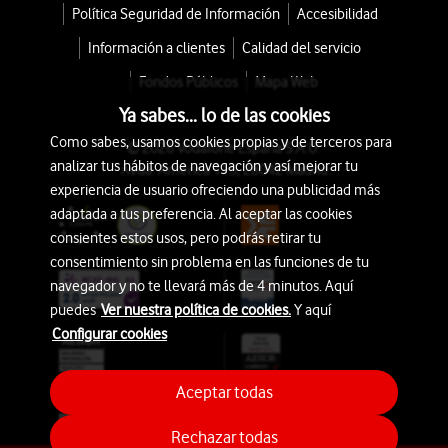
Política Seguridad de Información
Accesibilidad
Información a clientes
Calidad del servicio
Fondos Públicos
Mapa Web
Ya sabes... lo de las cookies
Como sabes, usamos cookies propias y de terceros para
© 2026 Vodafone España S.A.U.
analizar tus hábitos de navegación y así mejorar tu
Avda. América 115, 28042 Madrid
experiencia de usuario ofreciendo una publicidad más
adaptada a tus preferencia. Al aceptar las cookies
consientes estos usos, pero podrás retirar tu
consentimiento sin problema en las funciones de tu
navegador y no te llevará más de 4 minutos. Aquí
puedes
Ver nuestra política de cookies.
Y aquí
Configurar cookies
Aceptar todas
Rechazar todas