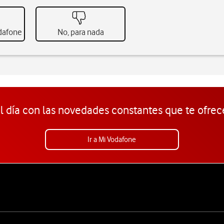
odafone
No, para nada
l día con las novedades constantes que te ofrec
Ir a Mi Vodafone