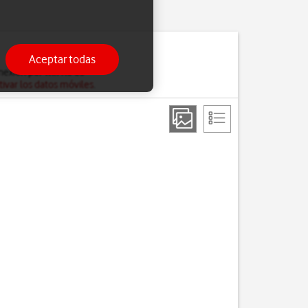
Aceptar todas
exión por wifi no es
tivar los datos móviles
.