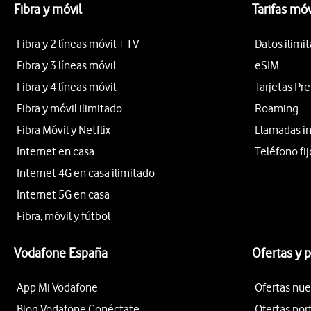
Fibra y móvil
Tarifas móv
Fibra y 2 líneas móvil + TV
Datos ilimi
Fibra y 3 líneas móvil
eSIM
Fibra y 4 líneas móvil
Tarjetas Pr
Fibra y móvil ilimitado
Roaming
Fibra Móvil y Netflix
Llamadas i
Internet en casa
Teléfono fij
Internet 4G en casa ilimitado
Internet 5G en casa
Fibra, móvil y fútbol
Vodafone España
Ofertas y 
App Mi Vodafone
Ofertas nue
Blog Vodafone Conéctate
Ofertas por