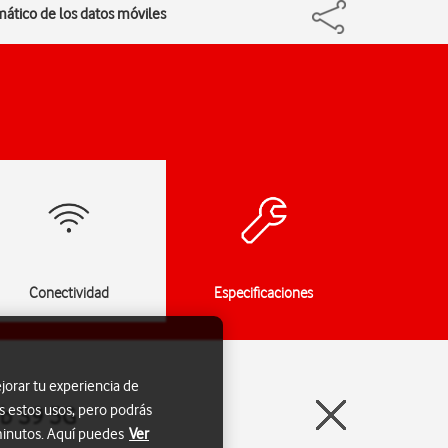
mático de los datos móviles
Conectividad
Especificaciones
jorar tu experiencia de
s estos usos, pero podrás
ab S9 5G
 minutos. Aquí puedes
Ver