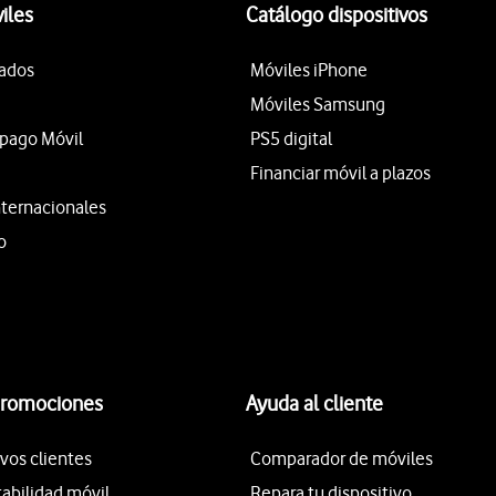
iles
Catálogo dispositivos
tados
Móviles iPhone
Móviles Samsung
epago Móvil
PS5 digital
Financiar móvil a plazos
nternacionales
o
promociones
Ayuda al cliente
vos clientes
Comparador de móviles
tabilidad móvil
Repara tu dispositivo