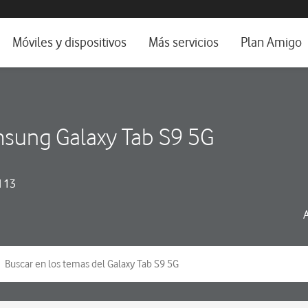
da e idioma
Móviles y dispositivos
Más servicios
Plan Amigo
fone TV
Móviles
Alianza Vodafone e Iberdrola
il 5G
Imagen y Sonido
Servicios avanzados
sung Galaxy Tab S9 5G
tura
Ver todos
dencias
 13