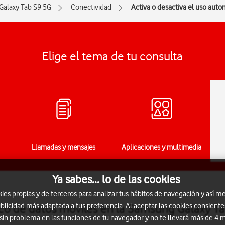
Galaxy Tab S9 5G
Conectividad
Activa o desactiva el uso auto
Elige el tema de tu consulta
Llamadas y mensajes
Aplicaciones y multimedia
Ya sabes... lo de las cookies
s propias y de terceros para analizar tus hábitos de navegación y así me
blicidad más adaptada a tus preferencia. Al aceptar las cookies consiente
ico de datos móviles en la Samsung Galaxy T
 sin problema en las funciones de tu navegador y no te llevará más de 4