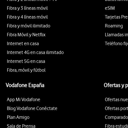
Fibra y 3 líneas móvil
eSIM
Fibra y 4 líneas móvil
Tarjetas Pr
Fibra y móvil ilimitado
Roaming
Fibra Móvil y Netflix
Llamadas i
Internet en casa
Teléfono fij
Internet 4G en casa ilimitado
Internet 5G en casa
Fibra, móvil y fútbol
Vodafone España
Ofertas y 
App Mi Vodafone
Ofertas nue
Blog Vodafone Conéctate
Ofertas por
Plan Amigo
Comparador 
Sala de Prensa
Fibra estud