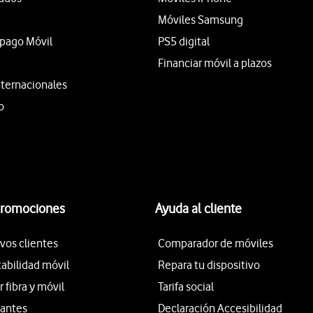
Móviles Samsung
epago Móvil
PS5 digital
Financiar móvil a plazos
nternacionales
o
promociones
Ayuda al cliente
vos clientes
Comparador de móviles
tabilidad móvil
Repara tu dispositivo
fibra y móvil
Tarifa social
iantes
Declaración Accesibilidad