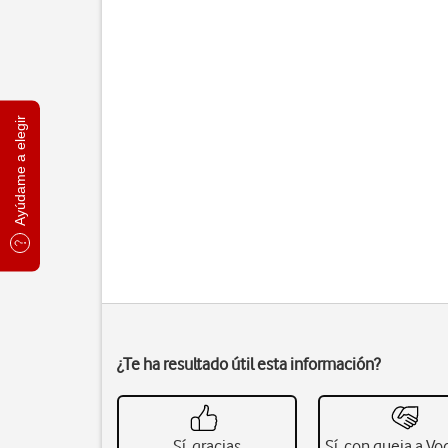
Ayúdame a elegir
¿Te ha resultado útil esta información?
Sí, gracias
Sí, con queja a V