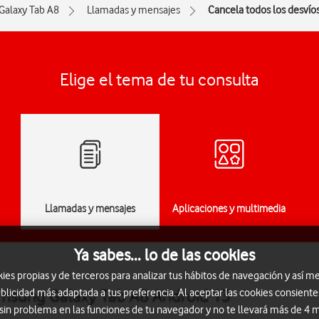
Galaxy Tab A8
Llamadas y mensajes
Cancela todos los desvío
Elige el tema de tu consulta
Llamadas y mensajes
Aplicaciones y multimedia
Ya sabes... lo de las cookies
s propias y de terceros para analizar tus hábitos de navegación y así me
amsung Galaxy Tab A8 Android 13
blicidad más adaptada a tus preferencia. Al aceptar las cookies consiente
 sin problema en las funciones de tu navegador y no te llevará más de 4