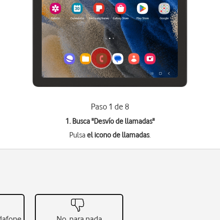
Paso 1 de 8
1. Busca "
Desvío de llamadas
"
Pulsa
el icono de llamadas
.
odafone
No, para nada