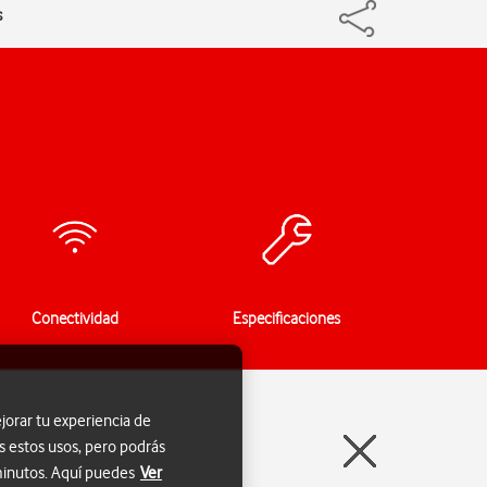
s
Conectividad
Especificaciones
jorar tu experiencia de
s estos usos, pero podrás
 minutos. Aquí puedes
Ver