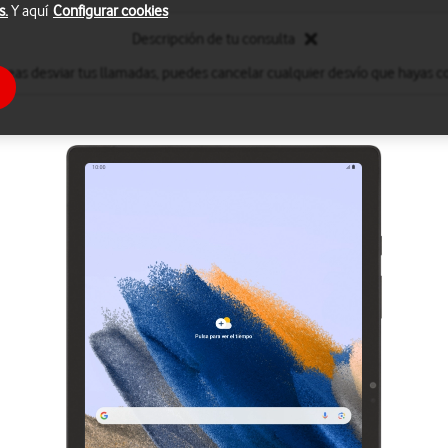
s.
Y aquí
Configurar cookies
Descripción de tu consulta
eseas desviar tus llamadas, puedes cancelar cualquier desvío que hayas c