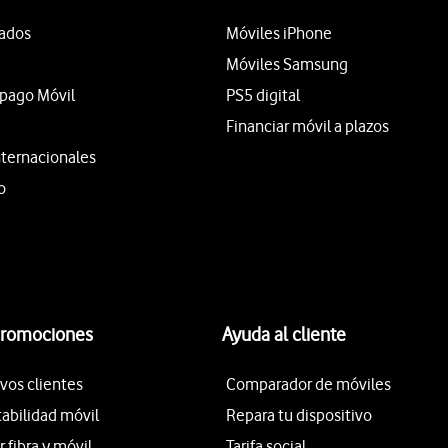
tados
Móviles iPhone
Móviles Samsung
epago Móvil
PS5 digital
Financiar móvil a plazos
nternacionales
o
promociones
Ayuda al cliente
vos clientes
Comparador de móviles
tabilidad móvil
Repara tu dispositivo
fibra y móvil
Tarifa social