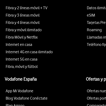
Fibra y 2 líneas móvil + TV
Datos ilimi
Fibra y 3 líneas móvil
eSIM
Fibra y 4 líneas móvil
Tarjetas Pr
Fibra y móvil ilimitado
Roaming
Fibra Móvil y Netflix
Llamadas i
Internet en casa
Teléfono fij
Internet 4G en casa ilimitado
Internet 5G en casa
Fibra, móvil y fútbol
Vodafone España
Ofertas y 
App Mi Vodafone
Ofertas nue
Blog Vodafone Conéctate
Ofertas por
Plan Amigo
Comparador 