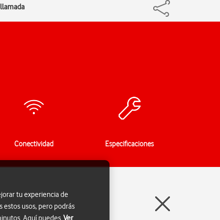
 llamada
Conectividad
Especificaciones
jorar tu experiencia de
s estos usos, pero podrás
 minutos. Aquí puedes
Ver