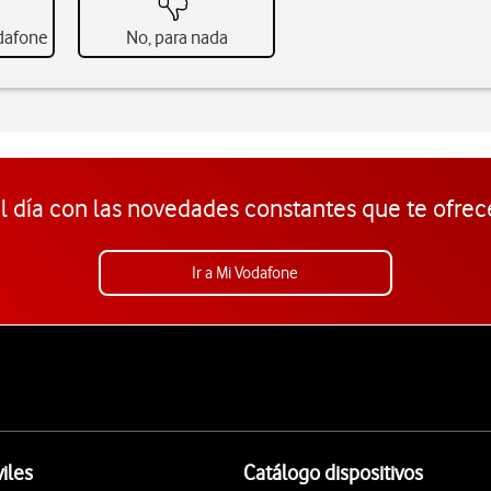
odafone
No, para nada
l día con las novedades constantes que te ofrec
Ir a Mi Vodafone
iles
Catálogo dispositivos