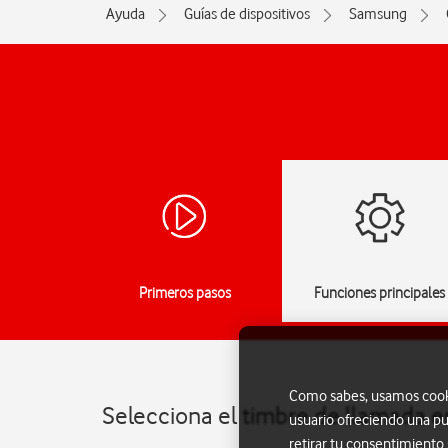
Ayuda
Guías de dispositivos
Samsung
Primeros pasos
Funciones principales
Como sabes, usamos cookie
Selecciona el timbre de llamada 
usuario ofreciendo una pu
retirar tu consentimiento