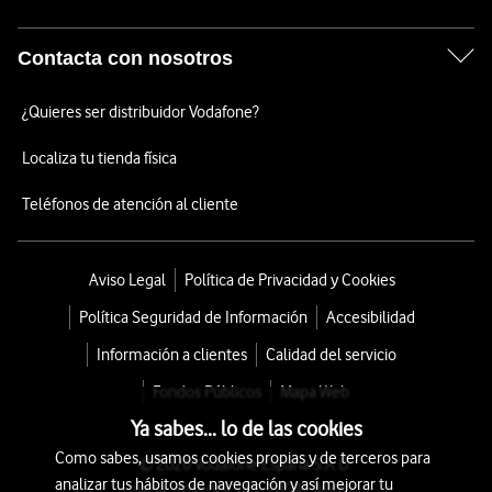
Contacta con nosotros
¿Quieres ser distribuidor Vodafone?
Localiza tu tienda física
Teléfonos de atención al cliente
Aviso Legal
Política de Privacidad y Cookies
Política Seguridad de Información
Accesibilidad
Información a clientes
Calidad del servicio
Fondos Públicos
Mapa Web
Ya sabes... lo de las cookies
Como sabes, usamos cookies propias y de terceros para
© 2026 Vodafone España S.A.U.
analizar tus hábitos de navegación y así mejorar tu
Avda. América 115, 28042 Madrid