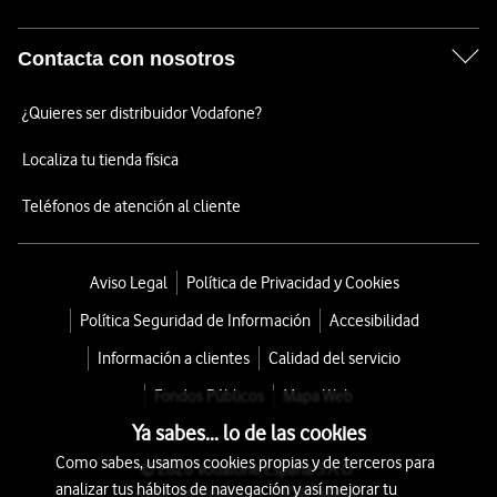
Contacta con nosotros
¿Quieres ser distribuidor Vodafone?
Localiza tu tienda física
Teléfonos de atención al cliente
Aviso Legal
Política de Privacidad y Cookies
Política Seguridad de Información
Accesibilidad
Información a clientes
Calidad del servicio
Fondos Públicos
Mapa Web
Ya sabes... lo de las cookies
Como sabes, usamos cookies propias y de terceros para
© 2026 Vodafone España S.A.U.
analizar tus hábitos de navegación y así mejorar tu
Avda. América 115, 28042 Madrid