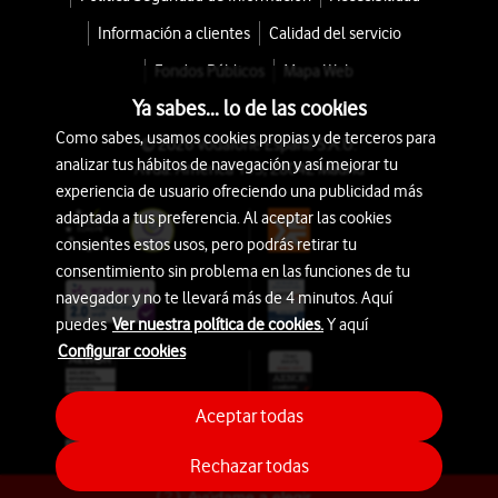
Información a clientes
Calidad del servicio
Fondos Públicos
Mapa Web
Ya sabes... lo de las cookies
Como sabes, usamos cookies propias y de terceros para
© 2026 Vodafone España S.A.U.
analizar tus hábitos de navegación y así mejorar tu
Avda. América 115, 28042 Madrid
experiencia de usuario ofreciendo una publicidad más
adaptada a tus preferencia. Al aceptar las cookies
consientes estos usos, pero podrás retirar tu
consentimiento sin problema en las funciones de tu
navegador y no te llevará más de 4 minutos. Aquí
puedes
Ver nuestra política de cookies.
Y aquí
Configurar cookies
Aceptar todas
Rechazar todas
Ayúdame a elegir