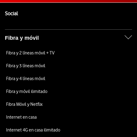
Pie de página de Vodafone
Enlaces a las redes sociales de Vodafone
Social
Fibra y móvil
Fibra y 2 líneas móvil + TV
Fibra y 3 líneas móvil
Fibra y 4 líneas móvil
Fibra y móvil ilimitado
Fibra Móvil y Netflix
Internet en casa
Internet 4G en casa ilimitado