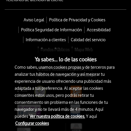
Aviso Legal
Política de Privacidad y Cookies
Política Seguridad de Información
Accesibilidad
Información a clientes
Calidad del servicio
Fondos Públicos
Mapa Web
Ya sabes... lo de las cookies
Como sabes, usamos cookies propias y de terceros para
© 2026 Vodafone España S.A.U.
analizar tus hábitos de navegación y así mejorar tu
Avda. América 115, 28042 Madrid
experiencia de usuario ofreciendo una publicidad más
adaptada a tus preferencia. Al aceptar las cookies
consientes estos usos, pero podrás retirar tu
consentimiento sin problema en las funciones de tu
navegador y no te llevará más de 4 minutos. Aquí
puedes
Ver nuestra política de cookies.
Y aquí
Configurar cookies