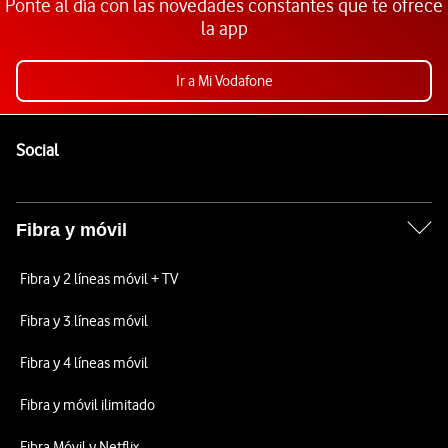
Ponte al día con las novedades constantes que te ofrece
la app
Ir a Mi Vodafone
Pie de página de Vodafone
Enlaces a las redes sociales de Vodafone
Social
Fibra y móvil
Fibra y 2 líneas móvil + TV
Fibra y 3 líneas móvil
Fibra y 4 líneas móvil
Fibra y móvil ilimitado
Fibra Móvil y Netflix