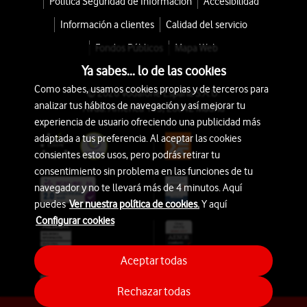
Política Seguridad de Información
Accesibilidad
Información a clientes
Calidad del servicio
Fondos Públicos
Mapa Web
Ya sabes... lo de las cookies
Como sabes, usamos cookies propias y de terceros para
© 2026 Vodafone España S.A.U.
analizar tus hábitos de navegación y así mejorar tu
Avda. América 115, 28042 Madrid
experiencia de usuario ofreciendo una publicidad más
adaptada a tus preferencia. Al aceptar las cookies
consientes estos usos, pero podrás retirar tu
consentimiento sin problema en las funciones de tu
navegador y no te llevará más de 4 minutos. Aquí
puedes
Ver nuestra política de cookies.
Y aquí
Configurar cookies
Aceptar todas
Rechazar todas