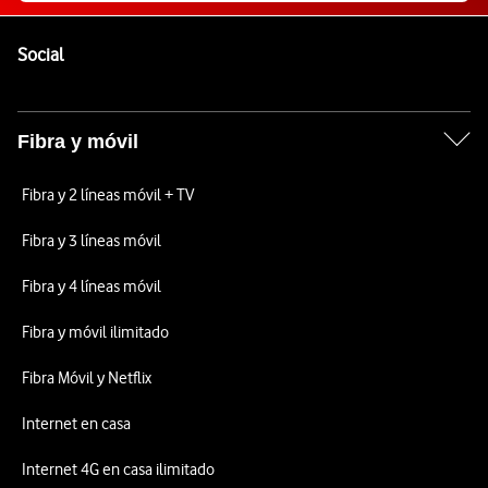
Pie de página de Vodafone
Enlaces a las redes sociales de Vodafone
Social
Fibra y móvil
Fibra y 2 líneas móvil + TV
Fibra y 3 líneas móvil
Fibra y 4 líneas móvil
Fibra y móvil ilimitado
Fibra Móvil y Netflix
Internet en casa
Internet 4G en casa ilimitado