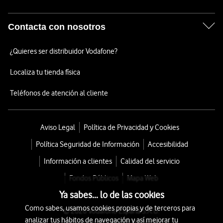
Contacta con nosotros
¿Quieres ser distribuidor Vodafone?
Localiza tu tienda física
Teléfonos de atención al cliente
Aviso Legal
Política de Privacidad y Cookies
Política Seguridad de Información
Accesibilidad
Información a clientes
Calidad del servicio
Fondos Públicos
Mapa Web
Ya sabes... lo de las cookies
Como sabes, usamos cookies propias y de terceros para
© 2026 Vodafone España S.A.U.
analizar tus hábitos de navegación y así mejorar tu
Avda. América 115, 28042 Madrid