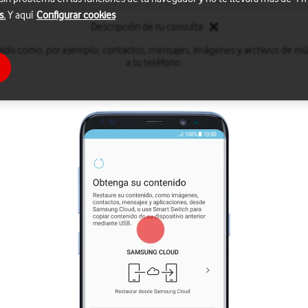
s.
Y aquí
Configurar cookies
Descripción de tu consulta
nido como, por ejemplo, contactos, mensajes, imágenes y archivos de mú
a tu teléfono.