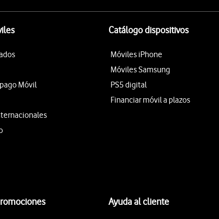
iles
Catálogo dispositivos
tados
Móviles iPhone
Móviles Samsung
epago Móvil
PS5 digital
Financiar móvil a plazos
nternacionales
o
promociones
Ayuda al cliente