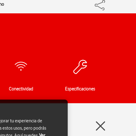
ono
Conectividad
Especificaciones
jorar tu experiencia de
s estos usos, pero podrás
 minutos. Aquí puedes
Ver