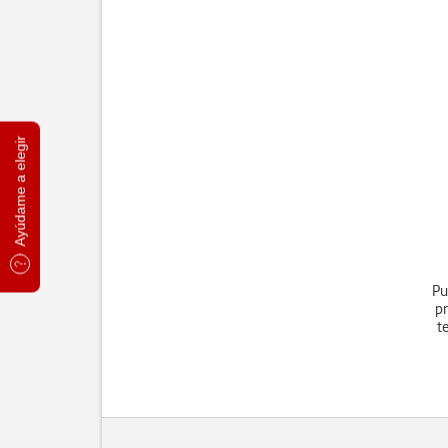
Ayúdame a elegir
Pu
pr
t