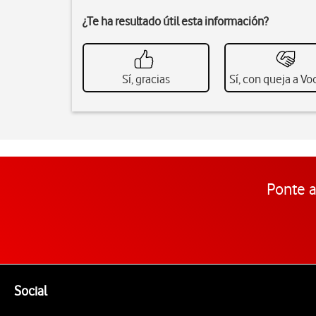
¿Te ha resultado útil esta información?
Sí, gracias
Sí, con queja a V
Ponte a
Pie de página de Vodafone
Enlaces a las redes sociales de Vodafone
Social