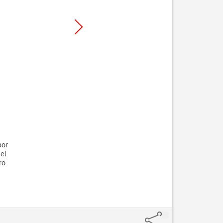
por
del
ro