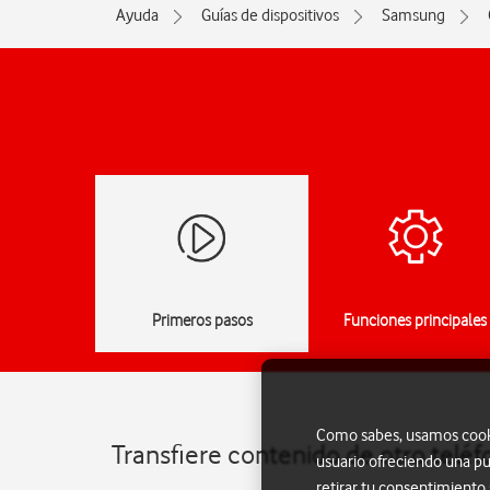
Ayuda
Guías de dispositivos
Samsung
Primeros pasos
Funciones principales
Como sabes, usamos cookie
Transfiere contenido de otro telé
usuario ofreciendo una pu
retirar tu consentimiento