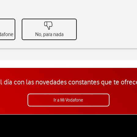
odafone
No, para nada
l día con las novedades constantes que te ofrec
Ir a Mi Vodafone