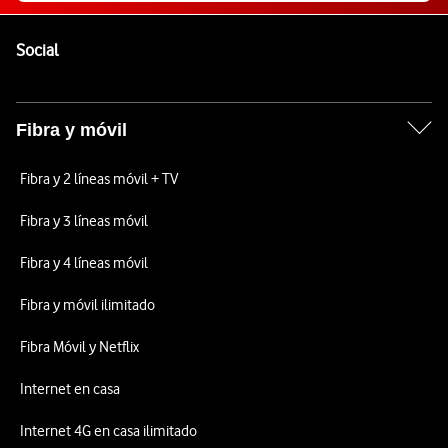
Pie de página de Vodafone
Enlaces a las redes sociales de Vodafone
Social
Fibra y móvil
Fibra y 2 líneas móvil + TV
Fibra y 3 líneas móvil
Fibra y 4 líneas móvil
Fibra y móvil ilimitado
Fibra Móvil y Netflix
Internet en casa
Internet 4G en casa ilimitado