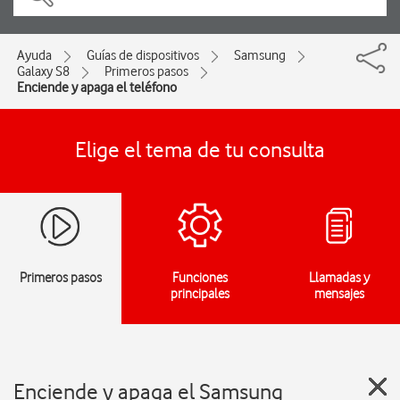
Ayuda
Guías de dispositivos
Samsung
Galaxy S8
Primeros pasos
Enciende y apaga el teléfono
Elige el tema de tu consulta
Primeros pasos
Funciones
Llamadas y
principales
mensajes
Enciende y apaga el Samsung