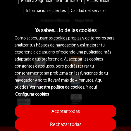
Política Seguridad de Información
Accesibilidad
Información a clientes
Calidad del servicio
Fondos Públicos
Mapa Web
Ya sabes... lo de las cookies
Como sabes, usamos cookies propias y de terceros para
© 2026 Vodafone España S.A.U.
analizar tus hábitos de navegación y así mejorar tu
Avda. América 115, 28042 Madrid
experiencia de usuario ofreciendo una publicidad más
adaptada a tus preferencia. Al aceptar las cookies
consientes estos usos, pero podrás retirar tu
consentimiento sin problema en las funciones de tu
navegador y no te llevará más de 4 minutos. Aquí
puedes
Ver nuestra política de cookies.
Y aquí
Configurar cookies
Aceptar todas
Rechazar todas