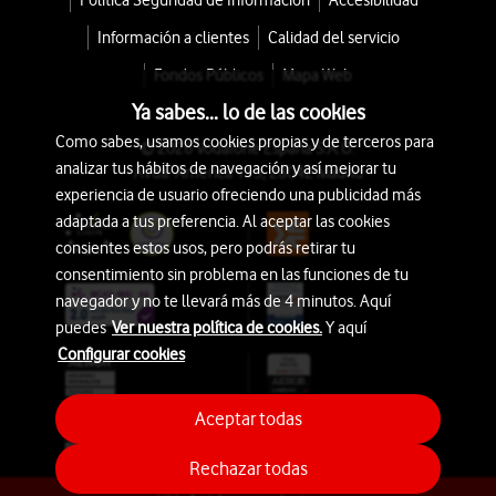
Política Seguridad de Información
Accesibilidad
Información a clientes
Calidad del servicio
Fondos Públicos
Mapa Web
Ya sabes... lo de las cookies
Como sabes, usamos cookies propias y de terceros para
© 2026 Vodafone España S.A.U.
analizar tus hábitos de navegación y así mejorar tu
Avda. América 115, 28042 Madrid
experiencia de usuario ofreciendo una publicidad más
adaptada a tus preferencia. Al aceptar las cookies
consientes estos usos, pero podrás retirar tu
consentimiento sin problema en las funciones de tu
navegador y no te llevará más de 4 minutos. Aquí
puedes
Ver nuestra política de cookies.
Y aquí
Configurar cookies
Aceptar todas
Rechazar todas