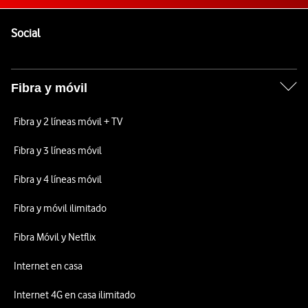
Pie de página de Vodafone
Enlaces a las redes sociales de Vodafone
Social
Fibra y móvil
Fibra y 2 líneas móvil + TV
Fibra y 3 líneas móvil
Fibra y 4 líneas móvil
Fibra y móvil ilimitado
Fibra Móvil y Netflix
Internet en casa
Internet 4G en casa ilimitado