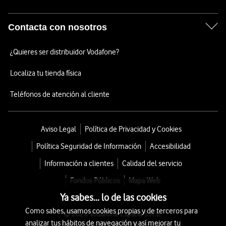
Contacta con nosotros
¿Quieres ser distribuidor Vodafone?
Localiza tu tienda física
Teléfonos de atención al cliente
Aviso Legal
Política de Privacidad y Cookies
Política Seguridad de Información
Accesibilidad
Información a clientes
Calidad del servicio
Fondos Públicos
Mapa Web
Ya sabes... lo de las cookies
Como sabes, usamos cookies propias y de terceros para
© 2026 Vodafone España S.A.U.
analizar tus hábitos de navegación y así mejorar tu
Avda. América 115, 28042 Madrid