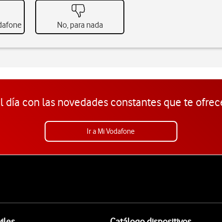
odafone
No, para nada
l día con las novedades constantes que te ofrec
Ir a Mi Vodafone
iles
Catálogo dispositivos