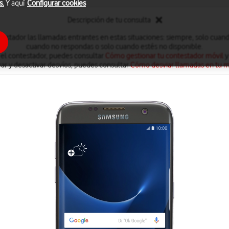
s.
Y aquí
Configurar cookies
Descripción de tu consulta
testador las llamadas entrantes en estas situaciones: siempre, solo cuan
cuando no respondas o solo cuando estés no disponible.
 el contestador, puedes consultar
Cómo gestionar tu contestador móvil
y
var y desactivar desvíos, puedes consultar
Cómo desviar llamadas en tu m