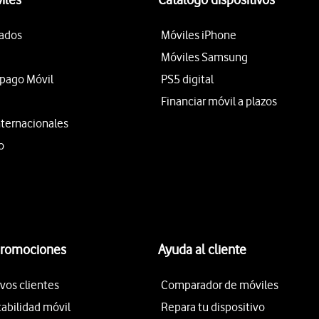
tados
Móviles iPhone
Móviles Samsung
epago Móvil
PS5 digital
Financiar móvil a plazos
nternacionales
o
promociones
Ayuda al cliente
vos clientes
Comparador de móviles
tabilidad móvil
Repara tu dispositivo