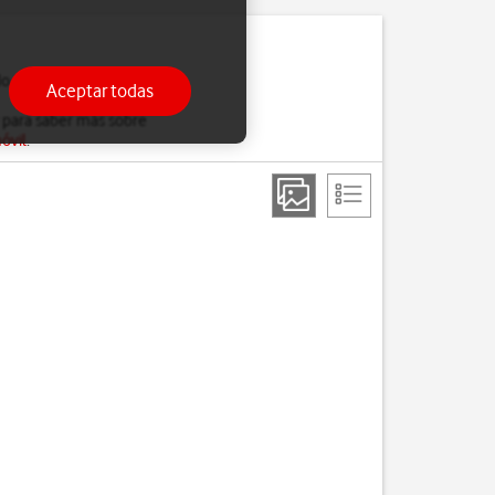
do estés ocupado, solo
Aceptar todas
 para saber más sobre
óvil
.