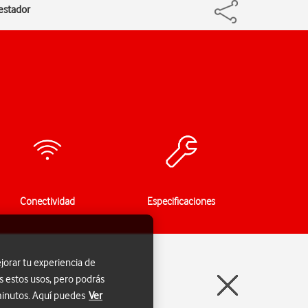
estador
Conectividad
Especificaciones
jorar tu experiencia de
s estos usos, pero podrás
 minutos. Aquí puedes
Ver