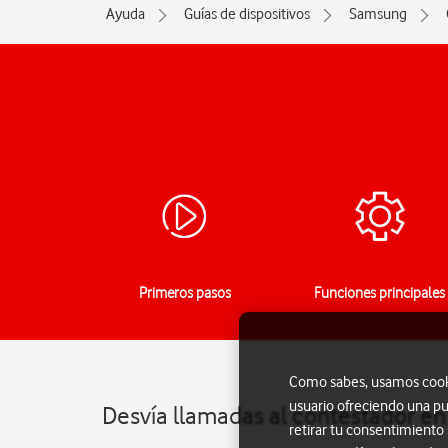
Ayuda
Guías de dispositivos
Samsung
Primeros pasos
Funciones principales
Como sabes, usamos cookie
usuario ofreciendo una pu
Desvía llamadas al contestador e
retirar tu consentimiento