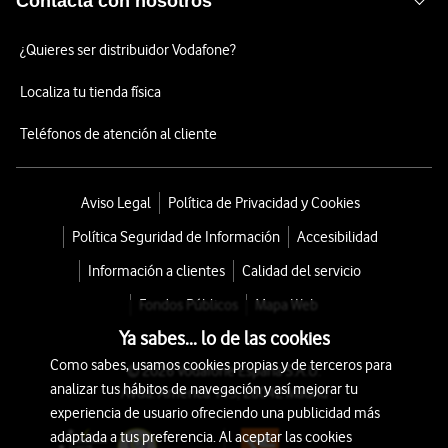
Contacta con nosotros
¿Quieres ser distribuidor Vodafone?
Localiza tu tienda física
Teléfonos de atención al cliente
Aviso Legal
Política de Privacidad y Cookies
Política Seguridad de Información
Accesibilidad
Información a clientes
Calidad del servicio
Fondos Públicos
Mapa Web
Ya sabes... lo de las cookies
Como sabes, usamos cookies propias y de terceros para
© 2026 Vodafone España S.A.U.
analizar tus hábitos de navegación y así mejorar tu
Avda. América 115, 28042 Madrid
experiencia de usuario ofreciendo una publicidad más
adaptada a tus preferencia. Al aceptar las cookies