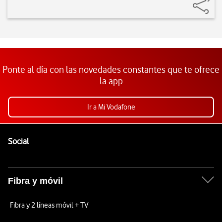
Ponte al día con las novedades constantes que te ofrece
la app
Ir a Mi Vodafone
Pie de página de Vodafone
Enlaces a las redes sociales de Vodafone
Social
Fibra y móvil
Fibra y 2 líneas móvil + TV