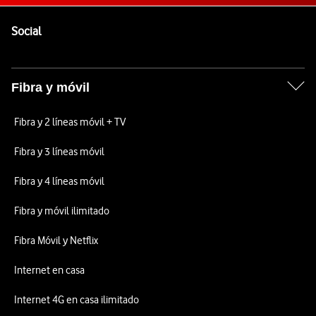
Pie de página de Vodafone
Enlaces a las redes sociales de Vodafone
Social
Fibra y móvil
Fibra y 2 líneas móvil + TV
Fibra y 3 líneas móvil
Fibra y 4 líneas móvil
Fibra y móvil ilimitado
Fibra Móvil y Netflix
Internet en casa
Internet 4G en casa ilimitado