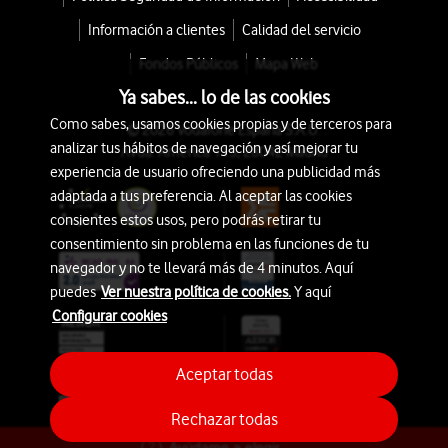
Información a clientes
Calidad del servicio
Fondos Públicos
Mapa Web
Ya sabes... lo de las cookies
Como sabes, usamos cookies propias y de terceros para
© 2026 Vodafone España S.A.U.
analizar tus hábitos de navegación y así mejorar tu
Avda. América 115, 28042 Madrid
experiencia de usuario ofreciendo una publicidad más
adaptada a tus preferencia. Al aceptar las cookies
consientes estos usos, pero podrás retirar tu
consentimiento sin problema en las funciones de tu
navegador y no te llevará más de 4 minutos. Aquí
puedes
Ver nuestra política de cookies.
Y aquí
Configurar cookies
Aceptar todas
Rechazar todas
Ayúdame a elegir