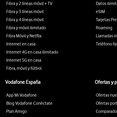
Fibra y 2 líneas móvil + TV
Datos ilimi
Fibra y 3 líneas móvil
eSIM
Fibra y 4 líneas móvil
Tarjetas Pr
Fibra y móvil ilimitado
Roaming
Fibra Móvil y Netflix
Llamadas i
Internet en casa
Teléfono fij
Internet 4G en casa ilimitado
Internet 5G en casa
Fibra, móvil y fútbol
Vodafone España
Ofertas y 
App Mi Vodafone
Ofertas nue
Blog Vodafone Conéctate
Ofertas por
Plan Amigo
Comparador 