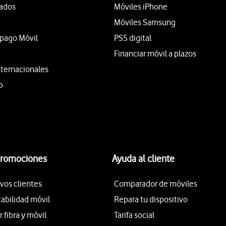
tados
Móviles iPhone
Móviles Samsung
epago Móvil
PS5 digital
Financiar móvil a plazos
nternacionales
o
promociones
Ayuda al cliente
vos clientes
Comparador de móviles
tabilidad móvil
Repara tu dispositivo
fibra y móvil
Tarifa social