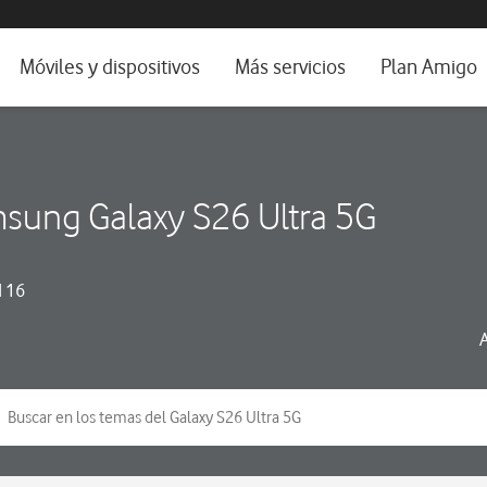
da e idioma
Móviles y dispositivos
Más servicios
Plan Amigo
fone TV
Móviles
Alianza Vodafone e Iberdrola
il 5G
Imagen y Sonido
Servicios avanzados
sung Galaxy S26 Ultra 5G
tura
Ver todos
dencias
 16