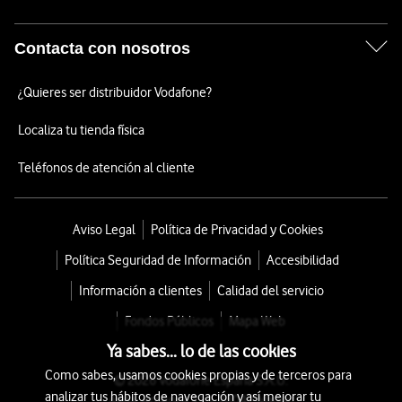
Contacta con nosotros
¿Quieres ser distribuidor Vodafone?
Localiza tu tienda física
Teléfonos de atención al cliente
Aviso Legal
Política de Privacidad y Cookies
Política Seguridad de Información
Accesibilidad
Información a clientes
Calidad del servicio
Fondos Públicos
Mapa Web
Ya sabes... lo de las cookies
Como sabes, usamos cookies propias y de terceros para
© 2026 Vodafone España S.A.U.
analizar tus hábitos de navegación y así mejorar tu
Avda. América 115, 28042 Madrid