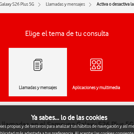
Galaxy S26 Plus 5G
Llamadas y mensajes
Activa o desactiva l
Elige el tema de tu consulta
Llamadas y mensajes
Aplicaciones y multimedia
Ya sabes... lo de las cookies
 de llamadas en el Samsung Galaxy S26 Plus 5
s propias y de terceros para analizar tus hábitos de navegación y así me
blicidad más adaptada a tus preferencia. Al aceptar las cookies consiente