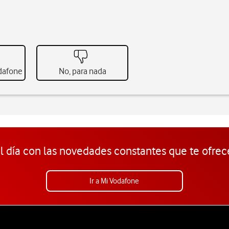
odafone
No, para nada
l día con las novedades constantes que te ofrec
Ir a Mi Vodafone