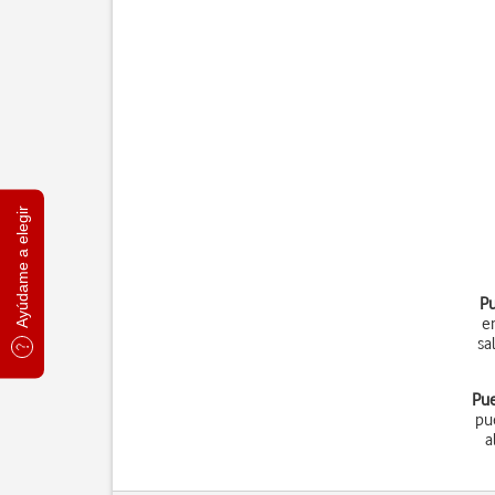
Ayúdame a elegir
Pu
e
sa
Pue
pu
a