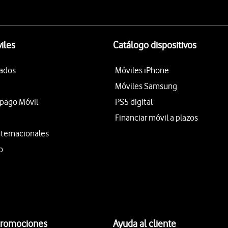
iles
Catálogo dispositivos
tados
Móviles iPhone
Móviles Samsung
epago Móvil
PS5 digital
Financiar móvil a plazos
nternacionales
o
promociones
Ayuda al cliente