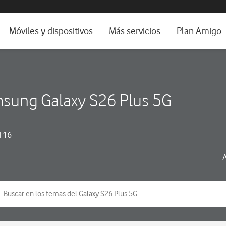
da e idioma
Móviles y dispositivos
Más servicios
Plan Amigo
fone TV
Móviles
Alianza Vodafone e Iberdrola
il 5G
Imagen y Sonido
Servicios avanzados
sung Galaxy S26 Plus 5G
tura
Ver todos
dencias
 16