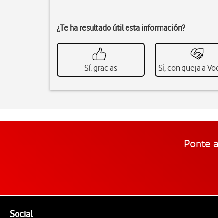
¿Te ha resultado útil esta información?
Sí, gracias
Sí, con queja a V
Ponte a
Pie de página de Vodafone
Enlaces a las redes sociales de Vodafone
Social