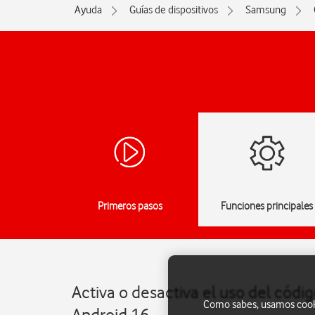
Ayuda
Guías de dispositivos
Samsung
Primeros pasos
Funciones principales
Activa o desactiva el uso del códi
Como sabes, usamos cookie
Android 16