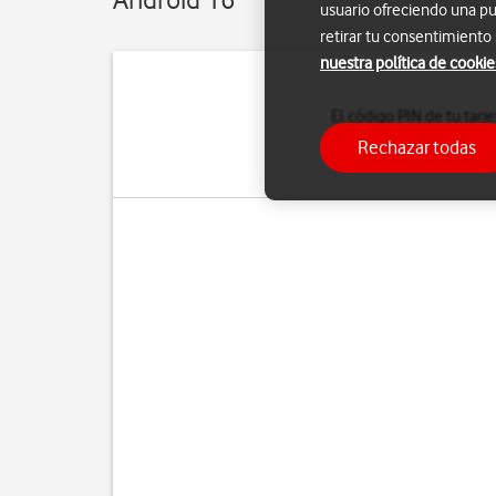
usuario ofreciendo una pu
retirar tu consentimiento
nuestra política de cookie
El código PIN de tu tarj
del código P
Rechazar todas
Si introduces un código 