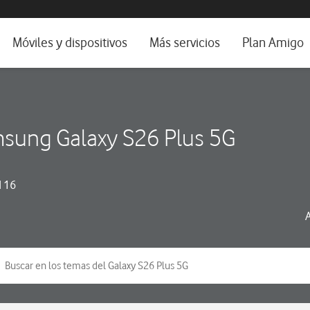
da e idioma
Móviles y dispositivos
Más servicios
Plan Amigo
fone TV
Móviles
Alianza Vodafone e Iberdrola
il 5G
Imagen y Sonido
Servicios avanzados
sung Galaxy S26 Plus 5G
tura
Ver todos
dencias
 16