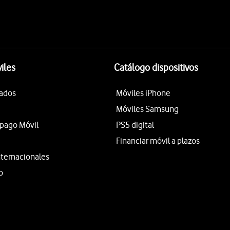
iles
Catálogo dispositivos
tados
Móviles iPhone
Móviles Samsung
epago Móvil
PS5 digital
Financiar móvil a plazos
nternacionales
o