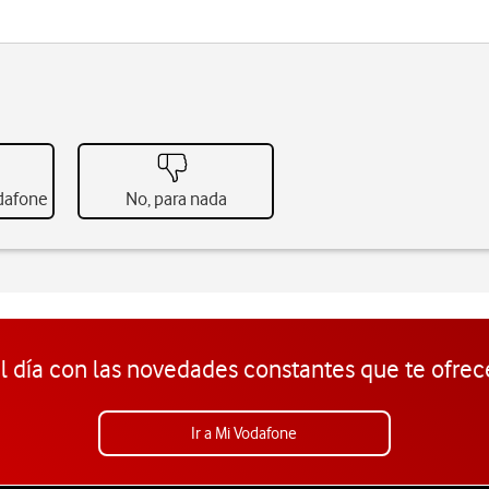
odafone
No, para nada
l día con las novedades constantes que te ofrec
Ir a Mi Vodafone