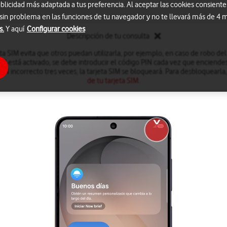
blicidad más adaptada a tus preferencia. Al aceptar las cookies consiente
 sin problema en las funciones de tu navegador y no te llevará más de 4
s.
Y aquí
Configurar cookies
Descripción de tu consulta
eta SIM evita que otros puedan utilizarla, por ejemplo, en caso de robo de
IN está activado, se debe introducir el código PIN cada vez que enciendes
PIN incorrecto tres veces, la tarjeta SIM se bloqueará. Para desbloquearla
de tu tarjeta SIM
.