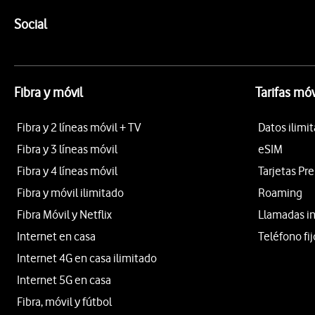
Pie de página de Vodafone
Enlaces a las redes sociales de Vodafone
Social
Fibra y móvil
Tarifas móv
Fibra y 2 líneas móvil + TV
Datos ilimi
Fibra y 3 líneas móvil
eSIM
Fibra y 4 líneas móvil
Tarjetas Pr
Fibra y móvil ilimitado
Roaming
Fibra Móvil y Netflix
Llamadas i
Internet en casa
Teléfono fij
Internet 4G en casa ilimitado
Internet 5G en casa
Fibra, móvil y fútbol