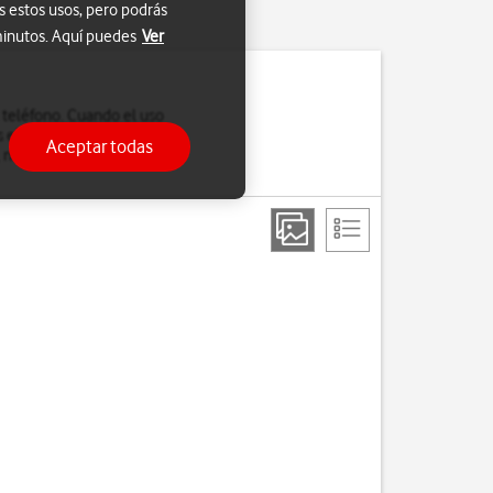
s estos usos, pero podrás
 minutos. Aquí puedes
Ver
l teléfono. Cuando el uso
 el teléfono.
Aceptar todas
, necesitas
el código PUK