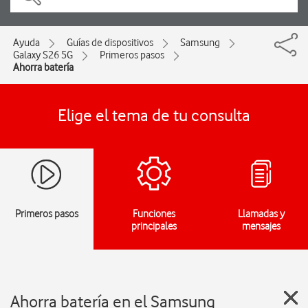
Ayuda
Guías de dispositivos
Samsung
Galaxy S26 5G
Primeros pasos
Ahorra batería
Elige el tema de tu consulta
Primeros pasos
Funciones
Llamadas y
principales
mensajes
Ahorra batería en el Samsung